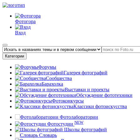
Фотогора
Вход
Категории
Форумы
Галерея фотографий
Сообщества
Барахолка
Выставки и проекты
Обсуждение фототехники
Фотоконкурсы
Классики фотоискусства
Фотолаборатории
NEW
Фотостудии
Школы фотографий
Словарь