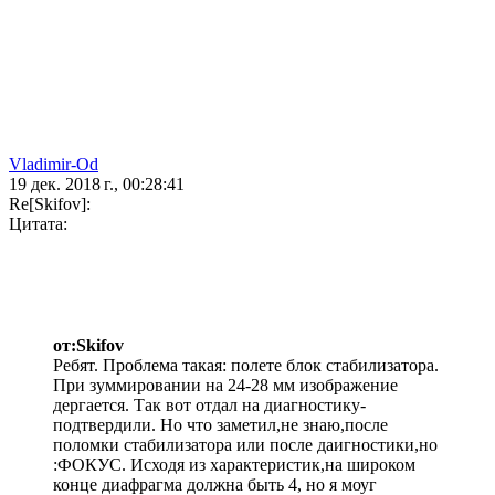
Vladimir-Od
19 дек. 2018 г., 00:28:41
Re[Skifov]:
Цитата:
от:Skifov
Ребят. Проблема такая: полете блок стабилизатора.
При зуммировании на 24-28 мм изображение
дергается. Так вот отдал на диагностику-
подтвердили. Но что заметил,не знаю,после
поломки стабилизатора или после даигностики,но
:ФОКУС. Исходя из характеристик,на широком
конце диафрагма должна быть 4, но я моуг