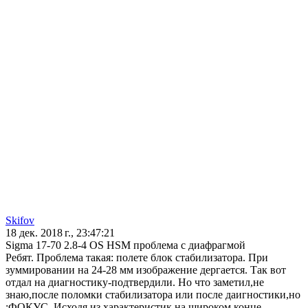
Skifov
18 дек. 2018 г., 23:47:21
Sigma 17-70 2.8-4 OS HSM проблема с диафрагмой
Ребят. Проблема такая: полете блок стабилизатора. При
зуммировании на 24-28 мм изображение дергается. Так вот
отдал на диагностику-подтвердили. Но что заметил,не
знаю,после поломки стабилизатора или после даигностики,но
:ФОКУС. Исходя из характеристик,на широком конце