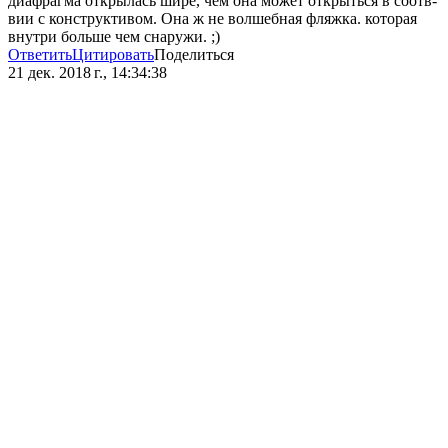
диафрагма открылась шире, чем она может открыться в соотв-
вии с конструктивом. Она ж не волшебная фляжка. которая
внутри больше чем снаружи. ;)
Ответить
Цитировать
Поделиться
21 дек. 2018 г., 14:34:38