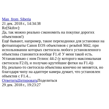
Man_from_Siberia
21 дек. 2018 г., 14:34:38
Re[Skifov]:
Да, так можно реально сэкономить на покупке дорогих
объективов!)
Ещё бывают, например, такие переходники для установки на
фотоаппараты Canon EOS объективов с резьбой M42, при
использовании которых светосила любого установленного
объектива становится вообще F1.4! У меня такой есть.
Устанавливаю с ним Гелиос 44-2 (у которого максимальная
светосила F2.0), и получаю крутейшие фотки на F1.4))
Ну, реально-то светосила объектива конечно не меняется, но
благодаря чипу на адаптере камера думает, что установлен
объектив с F1.4...
Ответить
Цитировать
Поделиться
29 дек. 2018 г., 19:23:27