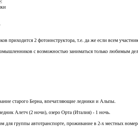
:
мки
.
иков приходится 2 фотоинструктора, т.е. да же если всем участни
номышленников с возможностью заниматься только любимым дел
вание старого Берна, впечатляющие ледники и Альпы.
едник Алетч (2 ночи), озеро Орта (Италия) - 1 ночь.
м для группы автотранспорте, проживание в 2-х местных номер