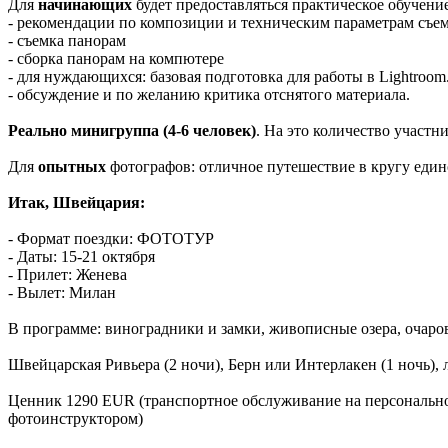
Для
начинающих
будет предоставляться практическое обучение
- рекомендации по композиции и техническим параметрам съе
- съемка панорам
- сборка панорам на компютере
- для нуждающихся: базовая подготовка для работы в Lightroom
- обсуждение и по желанию критика отснятого материала.
Реально минигруппа (4-6 человек)
. На это количество участн
Для
опытных
фотографов: отличное путешествие в кругу еди
Итак, Швейцария:
- Формат поездки: ФОТОТУР
- Даты: 15-21 октября
- Прилет: Женева
- Вылет: Милан
В программе: виноградники и замки, живописные озера, очаро
Швейцарская Ривьера (2 ночи), Берн или Интерлакен (1 ночь), л
Ценник 1290 EUR (транспортное обслуживание на персонально
фотоинструктором)