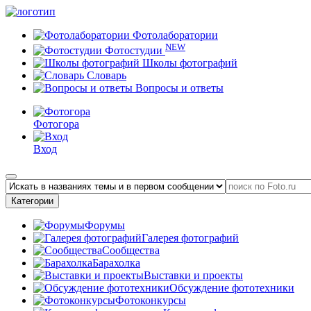
Фотолаборатории
NEW
Фотостудии
Школы фотографий
Словарь
Вопросы и ответы
Фотогора
Вход
Категории
Форумы
Галерея фотографий
Сообщества
Барахолка
Выставки и проекты
Обсуждение фототехники
Фотоконкурсы