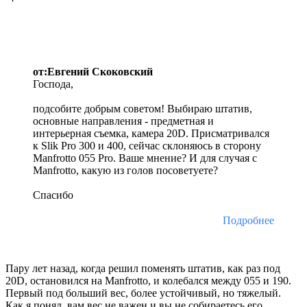
от:Евгений Скоковский
Господа,
подсобите добрым советом! Выбираю штатив,
основные направления - предметная и
интерьерная съемка, камера 20D. Присматривался
к Slik Pro 300 и 400, сейчас склоняюсь в сторону
Manfrotto 055 Pro. Ваше мнение? И для случая с
Manfrotto, какую из голов посоветуете?
Спасибо
Подробнее
Пару лет назад, когда решил поменять штатив, как раз под
20D, остановился на Manfrotto, и колебался между 055 и 190.
Первый под больший вес, более устойчивый, но тяжелый.
Как я понял, вам вес не важен и вы не собираетесь его