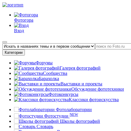
Фотогора
Вход
Категории
Форумы
Галерея фотографий
Сообщества
Барахолка
Выставки и проекты
Обсуждение фототехники
Фотоконкурсы
Классики фотоискусства
Фотолаборатории
NEW
Фотостудии
Школы фотографий
Словарь