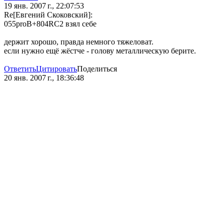
19 янв. 2007 г., 22:07:53
Re[Евгений Скоковский]:
055proB+804RC2 взял себе
держит хорошо, правда немного тяжеловат.
если нужно ещё жёстче - голову металлическую берите.
Ответить
Цитировать
Поделиться
20 янв. 2007 г., 18:36:48