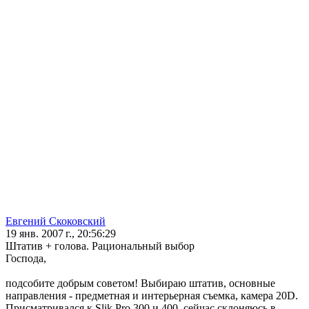
Евгений Скоковский
19 янв. 2007 г., 20:56:29
Штатив + голова. Рациональный выбор
Господа,
подсобите добрым советом! Выбираю штатив, основные
направления - предметная и интерьерная съемка, камера 20D.
Присматривался к Slik Pro 300 и 400, сейчас склоняюсь в