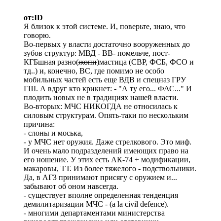
от:ID
Я близок к этой системе. И, поверьте, знаю, что
говорю.
Во-первых у власти достаточно вооруженных до
зубов структур: МВД - ВВ- помельче, пост-
КГБшная разно(
жопи
)мастица (СВР, ФСБ, ФСО и
тд..) и, конечно, ВС, где помимо не особо
мобильных частей есть еще ВДВ и спецназ ГРУ
ГШ. А вдруг кто крикнет: - "А ту его... ФАС..." И
плодить новых не в традициях нашей власти.
Во-вторых: МЧС НИКОГДА не относилась к
силовым структурам. Опять-таки по нескольким
причина:
- слоны и моська,
- у МЧС нет оружия. Даже стрелкового. Это миф.
И очень мало подразделений имеющих право на
его ношение. У этих есть АК-74 + модификации,
макаровы, ТТ. Из более тяжелого - подствольники.
Да, в АГЗ принимают присягу с оружием и...
забывают об оном навсегда.
- существует вполне определенная тенденция
демилитаризации МЧС - (a la civil defence).
- многими департаментами министерства