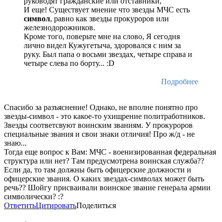
руководят гражданские или отставники,
И еще! Существует мнение что звезды МЧС есть
символ
, равно как звезды прокуроров или
железнодорожников.
Кроме того, поверьте мне на слово, Я сегодня
лично видел Кужугетыча, здоровался с ним за
руку. Был папа о восьми звездах, четыре справа и
четыре слева по борту... :D
Подробнее
Спасибо за разъяснение! Однако, не вполне понятно про
звезды-символ - это какое-то ухищрение политработников.
Звезды соответсвуют воинским званиям. У прокуроров
специальные звания и свои знаки отличия! Про ж/д - не
знаю...
Тогда еще вопрос к Вам: МЧС - военизированная федеральная
структура или нет? Там предусмотрена воинская служба??
Если да, то там должны быть офицерские должности и
офицерские звания. О каких звездах-символах может быть
речь?? Шойгу присваивали воинское звание генерала армии
символически? :?
Ответить
Цитировать
Поделиться