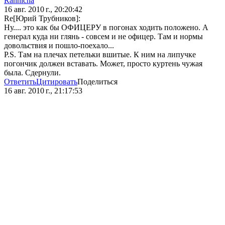
Rannicha
16 авг. 2010 г., 20:20:42
Re[Юрий Трубников]:
Ну.... это как бы ОФИЦЕРУ в погонах ходить положено. А
генерал куда ни глянь - совсем и не офицер. Там и нормы
довольствия и пошло-поехало...
P.S. Там на плечах петельки вшитые. К ним на липучке
погончик должен вставать. Может, просто куртень чужая
была. Сдернули.
Ответить
Цитировать
Поделиться
16 авг. 2010 г., 21:17:53