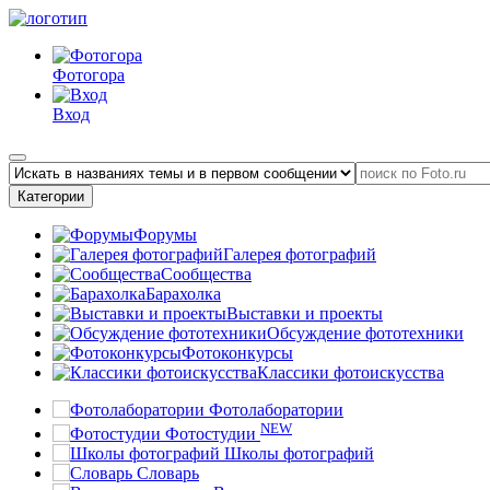
Фотогора
Вход
Категории
Форумы
Галерея фотографий
Сообщества
Барахолка
Выставки и проекты
Обсуждение фототехники
Фотоконкурсы
Классики фотоискусства
Фотолаборатории
NEW
Фотостудии
Школы фотографий
Словарь