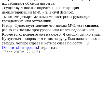
и... забывают об оном навсегда.
- существует вполне определенная тенденция
демилитаризации МЧС - (a la civil defence).
- многими департаментами министерства руководят
гражданские или отставники,
И еще! Существует мнение что звезды МЧС есть
символ
,
равно как звезды прокуроров или железнодорожников.
Кроме того, поверьте мне на слово, Я сегодня лично видел
Кужугетыча, здоровался с ним за руку. Был папа о восьми
звездах, четыре справа и четыре слева по борту... :D
Ответить
Цитировать
Поделиться
17 авг. 2010 г., 22:22:51