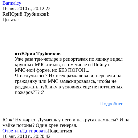
Barmaley
16 авг. 2010 г., 20:12:22
Re[Юрий Трубников]:
Цитата:
от:Юрий Трубников
Уже раза три-четыре в репортажах по ящику видел
крупных МЧС-ников, в том числе и Шойгу в
МЧС-ной форме, но БЕЗ ПОГОН...
Что случилось? Их всех разжаловали, перевели на
гражданку или МЧС замаскировалась, чтобы не
раздражать публику в условиях еще не потушеных
пожаров??? :?
Подробнее
Юрк! Ну жарко! Думаешь у него и на трусах лампасы? И на
майке погоны? Один хрен генерал.
Ответить
Цитировать
Поделиться
16 авг. 2010 г., 20:20:42