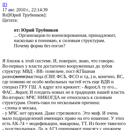
ID
17 авг. 2010 г., 22:14:39
Re[Юрий Трубников]:
Цитата:
от: Юрий Трубников
... Организация-то военизированная, принадлежит,
насколько я понимаю, к силовым структурам.
Почему форма без погон?
Я близок к этой системе. И, поверьте, знаю, что говорю.
Во-первых у власти достаточно вооруженных до зубов
структур: МВД - ВВ- помельче, пост-КГБшная
разно(
жопи
)мастица (СВР, ФСБ, ФСО и тд..) и, конечно, ВС,
где помимо не особо мобильных частей есть еще ВДВ и
спецназ ГРУ ГШ. А вдруг кто крикнет: - &quot;А ту его...
ФАС...&quot; И плодить новых не в традициях нашей власти.
Во-вторых: МЧС НИКОГДА не относилась к силовым
структурам. Опять-таки по нескольким причина:
- слоны и моська,
- у МЧС нет оружия. Даже стрелкового. Это миф. И очень
мало подразделений имеющих право на его ношение. У этих
есть АК-74 + модификации, макаровы, ТТ. Из более тяжелого
- подствольники. Да, в АГЗ принимают присягу с оружием