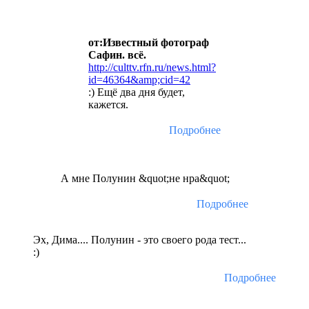
от:Известный фотограф
Сафин. всё.
http://culttv.rfn.ru/news.html?
id=46364&amp;cid=42
:) Ещё два дня будет,
кажется.
Подробнее
А мне Полунин &quot;не нра&quot;
Подробнее
Эх, Дима.... Полунин - это своего рода тест...
:)
Подробнее