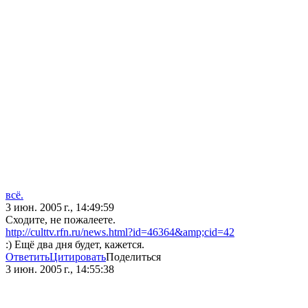
всё.
3 июн. 2005 г., 14:49:59
Сходите, не пожалеете.
http://culttv.rfn.ru/news.html?id=46364&amp;cid=42
:) Ещё два дня будет, кажется.
Ответить
Цитировать
Поделиться
3 июн. 2005 г., 14:55:38