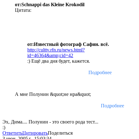
от:Schnappi das Kleine Krokodil
Цитата:
от:Известный фотограф Сафин. всё.
http://culttv.rfn.ru/news.html?
id=46364&amp;cid=42
:) Ещё два дня будет, кажется.
Подробнее
А мне Полунин &quot;не нра&quot;
Подробнее
Эх, Дима.... Полунин - это своего рода тест...
:)
Ответить
Цитировать
Поделиться
3 июн. 2005 г., 15:03:34