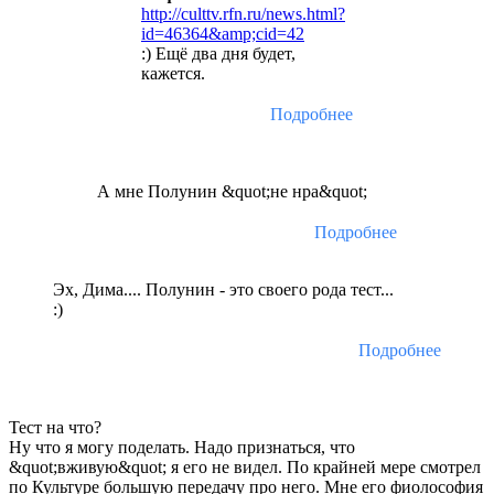
http://culttv.rfn.ru/news.html?
id=46364&amp;cid=42
:) Ещё два дня будет,
кажется.
Подробнее
А мне Полунин &quot;не нра&quot;
Подробнее
Эх, Дима.... Полунин - это своего рода тест...
:)
Подробнее
Тест на что?
Ну что я могу поделать. Надо признаться, что
&quot;вживую&quot; я его не видел. По крайней мере смотрел
по Культуре большую передачу про него. Мне его фиолософия