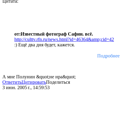
Цитата:
от:Известный фотограф Сафин. всё.
http://culttv.rfn.ru/news.html?id=46364&amp;cid=42
:) Ещё два дня будет, кажется.
Подробнее
А мне Полунин &quot;не нра&quot;
Ответить
Цитировать
Поделиться
3 июн. 2005 г., 14:59:53