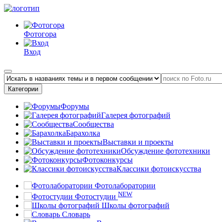
Фотогора
Вход
Категории
Форумы
Галерея фотографий
Сообщества
Барахолка
Выставки и проекты
Обсуждение фототехники
Фотоконкурсы
Классики фотоискусства
Фотолаборатории
NEW
Фотостудии
Школы фотографий
Словарь