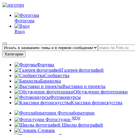
Фотогора
Вход
Категории
Форумы
Галерея фотографий
Сообщества
Барахолка
Выставки и проекты
Обсуждение фототехники
Фотоконкурсы
Классики фотоискусства
Фотолаборатории
NEW
Фотостудии
Школы фотографий
Словарь