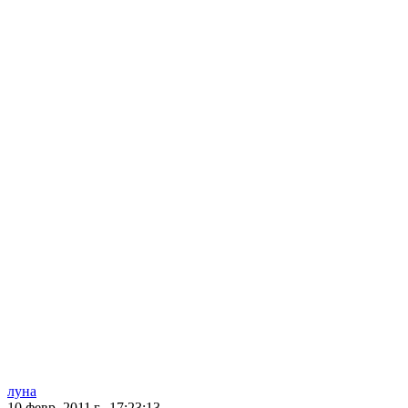
луна
10 февр. 2011 г., 17:23:13