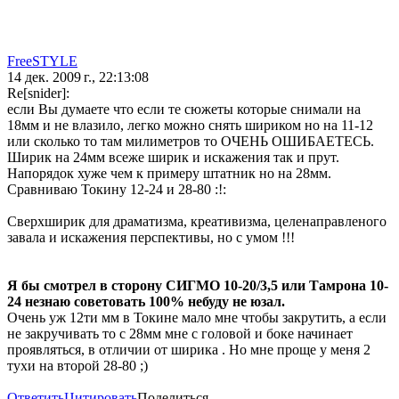
FreeSTYLE
14 дек. 2009 г., 22:13:08
Re[snider]:
если Вы думаете что если те сюжеты которые снимали на
18мм и не влазило, легко можно снять шириком но на 11-12
или сколько то там милиметров то ОЧЕНЬ ОШИБАЕТЕСЬ.
Ширик на 24мм всеже ширик и искажения так и прут.
Напорядок хуже чем к примеру штатник но на 28мм.
Сравниваю Токину 12-24 и 28-80 :!:
Сверхширик для драматизма, креативизма, целенаправленого
завала и искажения перспективы, но с умом !!!
Я бы смотрел в сторону СИГМО 10-20/3,5 или Тамрона 10-
24 незнаю советовать 100% небуду не юзал.
Очень уж 12ти мм в Токине мало мне чтобы закрутить, а если
не закручивать то с 28мм мне с головой и боке начинает
проявляться, в отличии от ширика . Но мне проще у меня 2
тухи на второй 28-80 ;)
Ответить
Цитировать
Поделиться