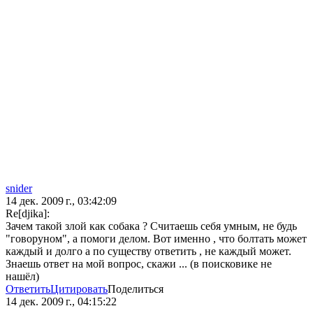
snider
14 дек. 2009 г., 03:42:09
Re[djika]:
Зачем такой злой как собака ? Считаешь себя умным, не будь
"говоруном", а помоги делом. Вот именно , что болтать может
каждый и долго а по существу ответить , не каждый может.
Знаешь ответ на мой вопрос, скажи ... (в поисковике не
нашёл)
Ответить
Цитировать
Поделиться
14 дек. 2009 г., 04:15:22