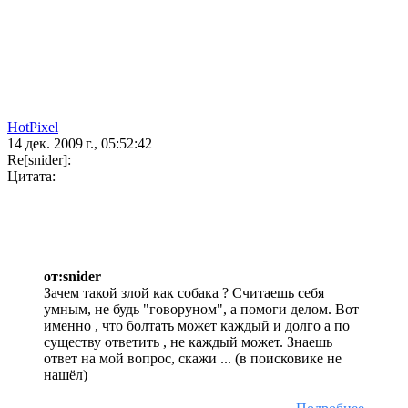
HotPixel
14 дек. 2009 г., 05:52:42
Re[snider]:
Цитата:
от:snider
Зачем такой злой как собака ? Считаешь себя
умным, не будь "говоруном", а помоги делом. Вот
именно , что болтать может каждый и долго а по
существу ответить , не каждый может. Знаешь
ответ на мой вопрос, скажи ... (в поисковике не
нашёл)