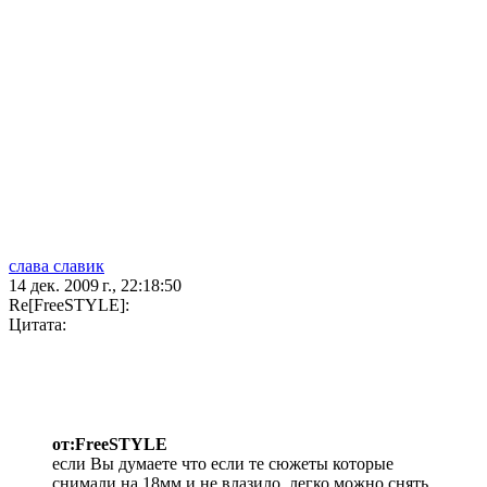
слава славик
14 дек. 2009 г., 22:18:50
Re[FreeSTYLE]:
Цитата:
от:FreeSTYLE
если Вы думаете что если те сюжеты которые
снимали на 18мм и не влазило, легко можно снять