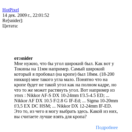
HotPixel
14 дек. 2009 г., 22:01:52
Re[snider]:
Цитата:
от:snider
Мне нужно, что бы угол широкий был. Как вот у
Токины на 11мм например. Самый широкий
который я пробовал (на кропе) был 18мм. (18-200
никкор) мне такого угла мало. Понятно что на
кропе будет не такой угол как на полном кадре, но
что то же может растянуть угол. Вот например из
этих : Nikkor AF-S DX 10-24mm f/3.5-4.5 ED; ...
Nikkor AF DX 10.5 F/2.8 G IF-Ed; ... Sigma 10-20mm
f/3,5 EX DC HSM; ... Nikkor DX 12-24mm IF-ED.
Это то, из чего я могу выбрать здесь. Какой из них,
вы считаете лучше взять для кропа?
Подробнее