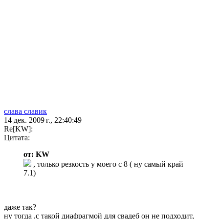
слава славик
14 дек. 2009 г., 22:40:49
Re[KW]:
Цитата:
от: KW
, только резкость у моего с 8 ( ну самый край
7.1)
даже так?
ну тогда ,с такой диафрагмой для свадеб он не подходит,