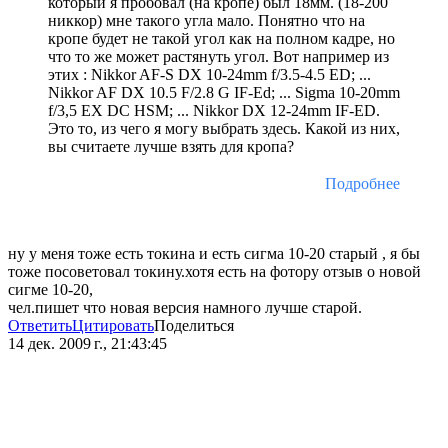
который я пробовал (на кропе) был 18мм. (18-200
никкор) мне такого угла мало. Понятно что на
кропе будет не такой угол как на полном кадре, но
что то же может растянуть угол. Вот например из
этих : Nikkor AF-S DX 10-24mm f/3.5-4.5 ED; ...
Nikkor AF DX 10.5 F/2.8 G IF-Ed; ... Sigma 10-20mm
f/3,5 EX DC HSM; ... Nikkor DX 12-24mm IF-ED.
Это то, из чего я могу выбрать здесь. Какой из них,
вы считаете лучше взять для кропа?
Подробнее
ну у меня тоже есть токина и есть сигма 10-20 старый , я бы
тоже посоветовал токину.хотя есть на фотору отзыв о новой
сигме 10-20,
чел.пишет что новая версия намного лучше старой.
Ответить
Цитировать
Поделиться
14 дек. 2009 г., 21:43:45