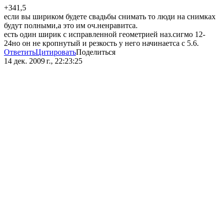
+341,5
если вы шириком будете свадьбы снимать то люди на снимках
будут полными,а это им оч.ненравитса.
есть один ширик с исправленной геометрией наз.сигмо 12-
24но он не кропнутый и резкость у него начинаетса с 5.6.
Ответить
Цитировать
Поделиться
14 дек. 2009 г., 22:23:25