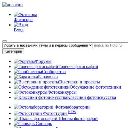
Фотогора
Вход
Категории
Форумы
Галерея фотографий
Сообщества
Барахолка
Выставки и проекты
Обсуждение фототехники
Фотоконкурсы
Классики фотоискусства
Фотолаборатории
NEW
Фотостудии
Школы фотографий
Словарь