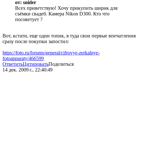
от: snider
Всех приветствую! Хочу прикупить ширик для
съёмки свадеб. Камера Nikon D300. Кто что
посоветует ?
Вот, кстати, еще один топик, я туда свои первые впечатления
сразу после покупки запостил:
https://foto.ru/forums/general/cifrovye-zerkalnye-
fotoapparaty/466599
Ответить
Цитировать
Поделиться
14 дек. 2009 г., 22:40:49