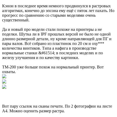
Кэнон в последнее время немного продвинулся в растровых
алгоритмах, конечно до эпсона ему ещё с пяток лет пахать. Но
прогресс по сравнению со старыми моделями очень
существенный.
Да и новый про модели стали похоже на принтеры а не
поделки. Шутка ли в IPF прошлых версий не было не одной
длинно размерной детали, ну кроме направляющей для ПГ и
пары валов. Всё собрано из пластинок по 20 см и оху***
количества винтиков. Типа а нафига в производстве
нормальные станки &#61514; в последних моделях и по
железу улучшения и по качеству картинки.
TM-200 уже больше похож на нормальный принтер. Вот
охваты.
Вот пару ссылок на сканы печати. По 2 фотографии на листе
A4. Можно оценить размер растра.