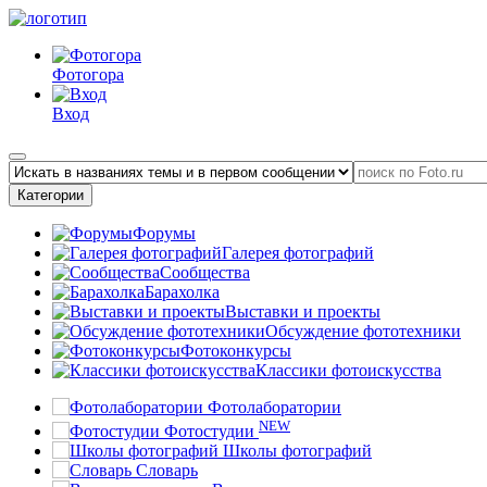
Фотогора
Вход
Категории
Форумы
Галерея фотографий
Сообщества
Барахолка
Выставки и проекты
Обсуждение фототехники
Фотоконкурсы
Классики фотоискусства
Фотолаборатории
NEW
Фотостудии
Школы фотографий
Словарь