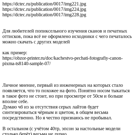
https://dctec.ru/publication/0017/img221.jpg
https://dctec.ru/publication/0017/img224.jpg
https://dctec.ru/publication/0017/img228.jpg
Для любителей попиксельного изучения сканов и печатных
оттисков, пока всё не оформлено исходники с чего печаталось
можно скачать с других моделей
как пример:
https://obzor-printer.ru/doc/kachestvo-pechati-fotografiy-canon-
pixma-ts8140-sample-07/
Личное мнение, первый из инженерных на которых стало
появляется, что то похожее на фото. Понятно носом тыкаться
в такое фото не стоит, но при просмотре от 50см и больше
вполне себе.
Думаю чб из за отсутствия серых лайтов будет
синтезироваться чёрным и цветом, в общем весьма
посредственно. Но я честно признаюсь не пробывал.
В остальном (с учётом 40тр, эпсон за настольные модели
столько берёт) весьма не дурно.