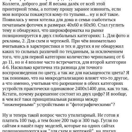
Коллеги, доброго дня! Я весьма далёк от всей этой
принтерной темы, а потому прошу заранее извинить, если
мои вопросы покажутся кому-то тупыми... ну и всё такое.
Появилась у меня хотелка для дома и семьи озаботиться
печатаньем фоточек в размерах 40х60 и 60х90. Стал гуглить
тему и обнаружил, что широкоформатка на рынке
позиционируется в двух глобальных категориях: 1. Для фото и
рекламы, 2. Для схем и чертежей. При чём внимательно
вчитываясь в харктеристики и тех и других я не обнаружил
каких то сильных различий по техданным, за исключением
того, что для первой категории количество чернильниц от 6
до 11, но и 4 вполне часто встречается, для второй категории
4-6. Насколько критична эта разница для точного
воспроизведения по цвету, а так же для насыщености цвета? Я
так понимаю, что на микродетализацию влияет что-то другое,
а что именно, учитывая что разрешение в обеих категориях
устройств практически одинаковое 2400х1400 дпи, как то так.
Кстати, почему разрешение состоит из двух цифр? И вообще,
в чем всё таки принципиальная разница между
"инженерными" устройствами и "фотографическими"?
Ну и теперь такой вопрос чисто утилитарный. Не готов я
платить 100 тыр, а тем более 200 тыр и 300 тыр. Гугля по
сайтам я нашёл пару моделей, которые на одних сайтах
позиционируются как "для схем и чертежей", на других