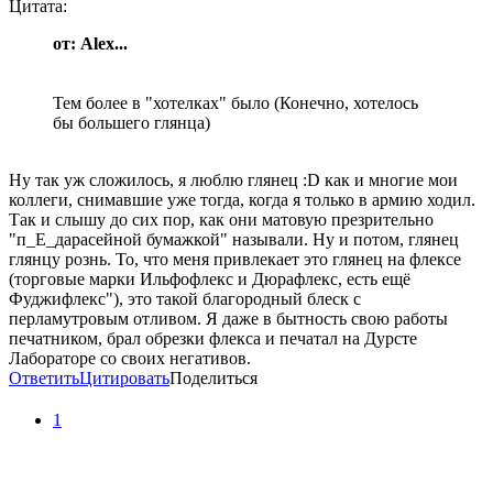
Цитата:
от: Alex...
Тем более в "хотелках" было (Конечно, хотелось
бы большего глянца)
Ну так уж сложилось, я люблю глянец :D как и многие мои
коллеги, снимавшие уже тогда, когда я только в армию ходил.
Так и слышу до сих пор, как они матовую презрительно
"п_Е_дарасейной бумажкой" называли. Ну и потом, глянец
глянцу рознь. То, что меня привлекает это глянец на флексе
(торговые марки Ильфофлекс и Дюрафлекс, есть ещё
Фуджифлекс"), это такой благородный блеск с
перламутровым отливом. Я даже в бытность свою работы
печатником, брал обрезки флекса и печатал на Дурсте
Лабораторе со своих негативов.
Ответить
Цитировать
Поделиться
1