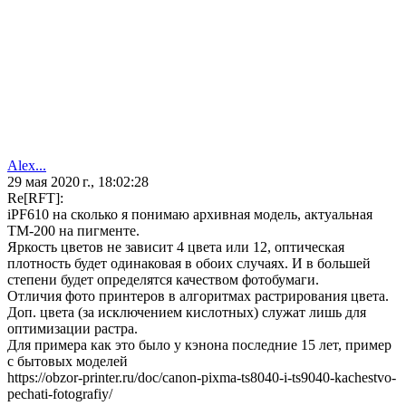
Alex...
29 мая 2020 г., 18:02:28
Re[RFT]:
iPF610 на сколько я понимаю архивная модель, актуальная
TM-200 на пигменте.
Яркость цветов не зависит 4 цвета или 12, оптическая
плотность будет одинаковая в обоих случаях. И в большей
степени будет определятся качеством фотобумаги.
Отличия фото принтеров в алгоритмах растрирования цвета.
Доп. цвета (за исключением кислотных) служат лишь для
оптимизации растра.
Для примера как это было у кэнона последние 15 лет, пример
с бытовых моделей
https://obzor-printer.ru/doc/canon-pixma-ts8040-i-ts9040-kachestvo-
pechati-fotografiy/