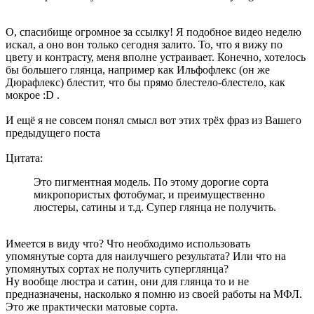
О, спасибище огромное за ссылку! Я подобное видео неделю
искал, а оно вон только сегодня залито. То, что я вижу по
цвету и контрасту, меня вполне устраивает. Конечно, хотелось
бы большего глянца, например как Ильфофлекс (он же
Дюрафлекс) блестит, что бы прямо блестело-блестело, как
мокрое :D .
И ещё я не совсем понял смысл вот этих трёх фраз из Вашего
предыдущего поста
Цитата:
Это пигментная модель. По этому дорогие сорта
микропористых фотобумаг, и преимущественно
люстеры, сатины и т.д. Супер глянца не получить.
Имеется в виду что? Что необходимо использовать
упомянутые сорта для наилучшего результата? Или что на
упомянутых сортах не получить суперглянца?
Ну вообще люстра и сатин, они для глянца то и не
предназначены, насколько я помню из своей работы на МФЛ.
Это же практически матовые сорта.