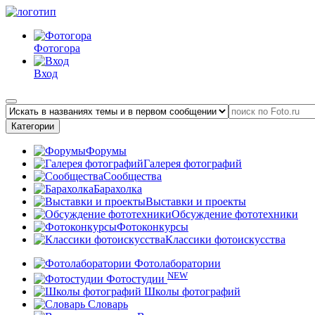
Фотогора
Вход
Категории
Форумы
Галерея фотографий
Сообщества
Барахолка
Выставки и проекты
Обсуждение фототехники
Фотоконкурсы
Классики фотоискусства
Фотолаборатории
NEW
Фотостудии
Школы фотографий
Словарь