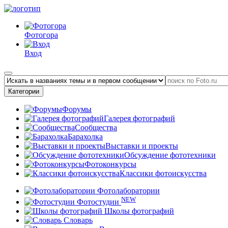
Фотогора
Вход
Категории
Форумы
Галерея фотографий
Сообщества
Барахолка
Выставки и проекты
Обсуждение фототехники
Фотоконкурсы
Классики фотоискусства
Фотолаборатории
NEW
Фотостудии
Школы фотографий
Словарь