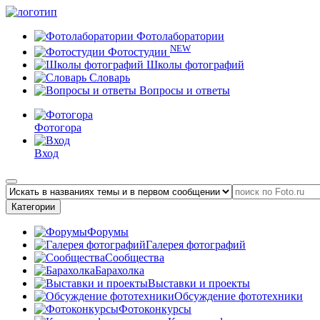
Фотолаборатории
NEW
Фотостудии
Школы фотографий
Словарь
Вопросы и ответы
Фотогора
Вход
Категории
Форумы
Галерея фотографий
Сообщества
Барахолка
Выставки и проекты
Обсуждение фототехники
Фотоконкурсы