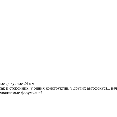
ное фокусное 24 мм
к и сторонних: у одних конструктив, у других автофокус)... н
ёт уважаемые форумчане?