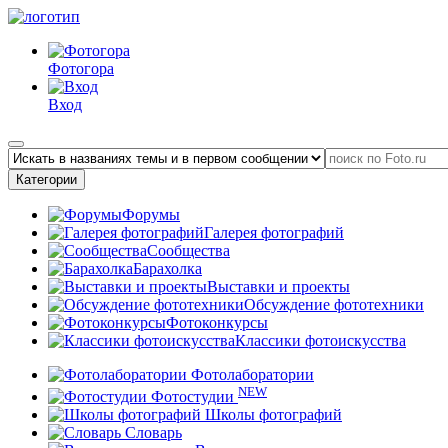
Фотогора
Вход
Категории
Форумы
Галерея фотографий
Сообщества
Барахолка
Выставки и проекты
Обсуждение фототехники
Фотоконкурсы
Классики фотоискусства
Фотолаборатории
NEW
Фотостудии
Школы фотографий
Словарь