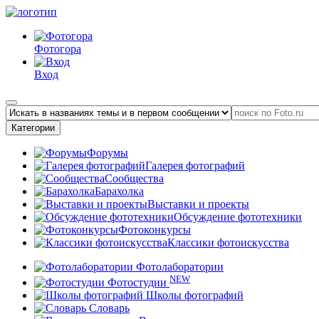
Фотогора
Вход
Категории
Форумы
Галерея фотографий
Сообщества
Барахолка
Выставки и проекты
Обсуждение фототехники
Фотоконкурсы
Классики фотоискусства
Фотолаборатории
NEW
Фотостудии
Школы фотографий
Словарь