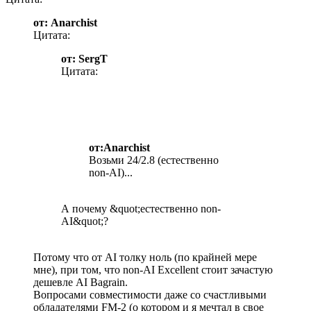
от: Anarchist
Цитата:
от: SergT
Цитата:
от:Anarchist
Возьми 24/2.8 (естественно
non-AI)...
А почему &quot;естественно non-
AI&quot;?
Потому что от AI толку ноль (по крайней мере
мне), при том, что non-AI Excellent стоит зачастую
дешевле AI Bagrain.
Вопросами совместимости даже со счастливыми
обладателями FM-2 (о котором и я мечтал в свое