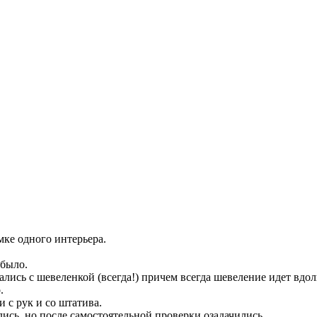
мке одного интерьера.
 было.
ись с шевеленкой (всегда!) причем всегда шевеление идет вдол
.
и с рук и со штатива.
лись, но после самостоятельной проверки озадачились.