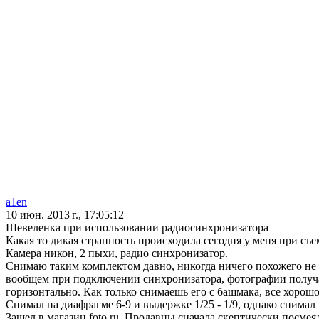
a1en
10 июн. 2013 г., 17:05:12
Шевеленка при использовании радиосинхронизатора
Какая то дикая странность происходила сегодня у меня при съе
Камера никон, 2 пыхи, радио синхронизатор.
Снимаю таким комплектом давно, никогда ничего похожего не
вообщем при подключении синхронизатора, фотографии получал
горизонтально. Как только снимаешь его с башмака, все хорошо
Снимал на диафрагме 6-9 и выдержке 1/25 - 1/9, однако снимал 
Зашел в магазин foto.ru. Продавцы сначала скептически посмея