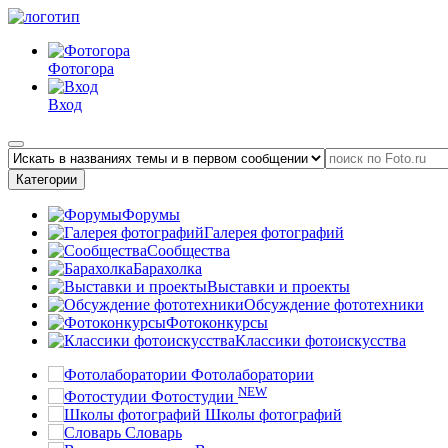
Фотогора
Вход
Категории
Форумы
Галерея фотографий
Сообщества
Барахолка
Выставки и проекты
Обсуждение фототехники
Фотоконкурсы
Классики фотоискусства
Фотолаборатории
NEW
Фотостудии
Школы фотографий
Словарь