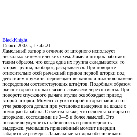
BlackKnight
15 окт. 2003 г., 17:42:21
Ламельный затвор в отличие от шторного использует
несколько кинематических схем. Ламели шторок работают
таким образом, что когда одна их группа складывается, то
вторая группа, наоборот, раскрывается. При повороте
относительно осей рычажный привод первой шторки под
действием пружины перемещает верхнюю и нижнюю ламели
посредством соответствующих штифтов. Подобным образом
рычаг второй шторки связан с ламелями через штифты. При
повороте спускового рычага втулка освобождает привод
второй шторки. Момент спуска второй шторки зависит от
угла разворота детали при установке выдержки на шкале с
помощью барабана. Отметим также, что освоены затворы со
шторками, состоящими из 3—5 и более ламелей. Это
позволило улучшить стабильность и равномерность
выдержек, уменьшить приведённый момент инерции,
габаритные размеры. Ла-мельные затворы обеспечивают