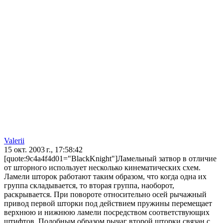
Valerii
15 окт. 2003 г., 17:58:42
[quote:9c4a4f4d01="BlackKnight"]Ламельный затвор в отличие
от шторного использует несколько кинематических схем.
Ламели шторок работают таким образом, что когда одна их
группа складывается, то вторая группа, наоборот,
раскрывается. При повороте относительно осей рычажный
привод первой шторки под действием пружины перемещает
верхнюю и нижнюю ламели посредством соответствующих
штифтов. Подобным образом рычаг второй шторки связан с