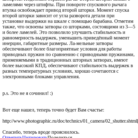
ламелями через штифты. При повороте спускового рычага
втулка освобождает привод второй шторки. Момент спуска
второй шторки зависит от угла разворота детали при
установке выдержки на шкале с помощью барабана. Отметим
также, что освоены затворы со шторками, состоящими из 3—5
и более ламелей. Это позволило улучшить стабильность и
равномерность выдержек, уменьшить приведённый момент
инерции, габаритные размеры. Ла-мельные затворы
обеспечивают более благоприятные условия для работы
приводных пружин по сравнению с приводными пружинами,
применяемыми в традиционных шторных затворах, имеют
более высокий КПД, обеспечивают стабильность выдержек в
разных температурных условиях, хорошо сочетаются с
электронными блоками управления.
p.s. Это не я сочинил! :)
Вот еще нашел, теперь точно будет Вам счастье:
http://www.photographic.ru/doc/technics/01_camera/02_shutter.shtml
Спасибо, теперь вроде прояснилось.
Ответить
Цитировать
Поделиться