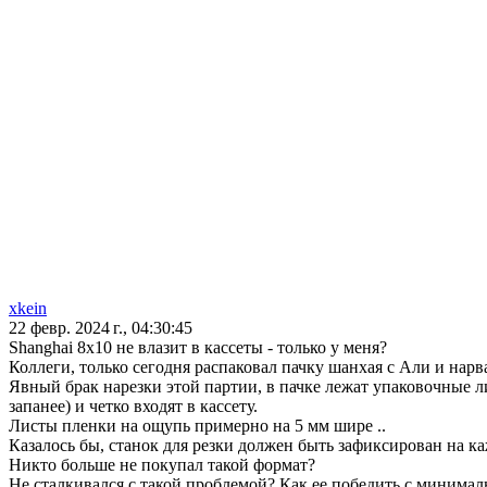
xkein
22 февр. 2024 г., 04:30:45
Shanghai 8x10 не влазит в кассеты - только у меня?
Коллеги, только сегодня распаковал пачку шанхая с Али и нарв
Явный брак нарезки этой партии, в пачке лежат упаковочные л
запанее) и четко входят в кассету.
Листы пленки на ощупь примерно на 5 мм шире ..
Казалось бы, станок для резки должен быть зафиксирован на ка
Никто больше не покупал такой формат?
Не сталкивался с такой проблемой? Как ее победить с минималь