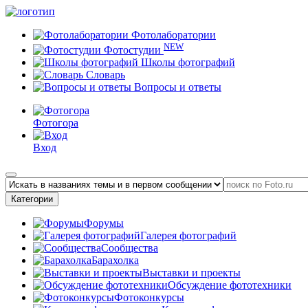
Фотолаборатории
NEW
Фотостудии
Школы фотографий
Словарь
Вопросы и ответы
Фотогора
Вход
Категории
Форумы
Галерея фотографий
Сообщества
Барахолка
Выставки и проекты
Обсуждение фототехники
Фотоконкурсы