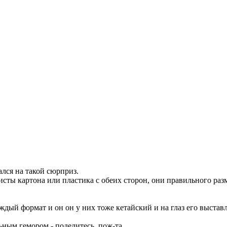
ался на такой сюрприз.
исты картона или пластика с обеих сторон, они правильного раз
ждый формат и он он у них тоже кетайский и на глаз его выставл
ным гемором - поделитесь, пож-та ...