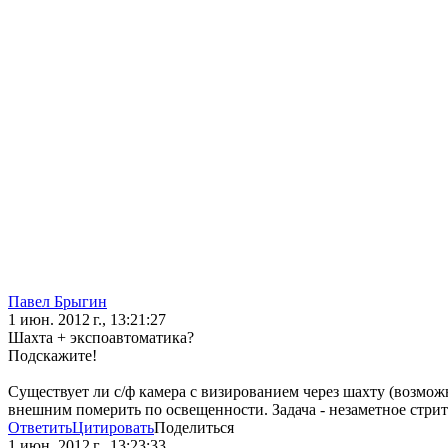
Павел Брыгин
1 июн. 2012 г., 13:21:27
Шахта + экспоавтоматика?
Подскажите!
Существует ли с/ф камера с визированием через шахту (возмо
внешним померить по освещенности. Задача - незаметное стрит
Ответить
Цитировать
Поделиться
1 июн. 2012 г., 13:23:33