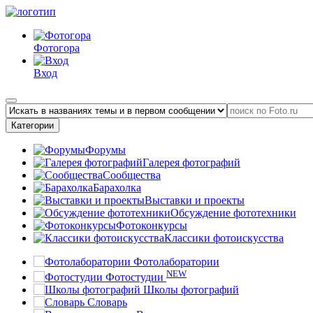
Фотогора
Вход
Категории
Форумы
Галерея фотографий
Сообщества
Барахолка
Выставки и проекты
Обсуждение фототехники
Фотоконкурсы
Классики фотоискусства
Фотолаборатории
NEW
Фотостудии
Школы фотографий
Словарь