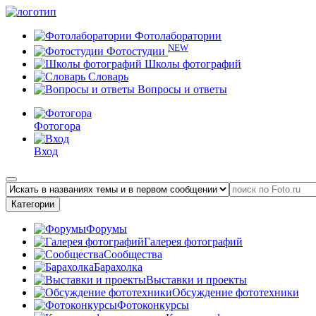
Фотолаборатории
NEW
Фотостудии
Школы фотографий
Словарь
Вопросы и ответы
Фотогора
Вход
Категории
Форумы
Галерея фотографий
Сообщества
Барахолка
Выставки и проекты
Обсуждение фототехники
Фотоконкурсы