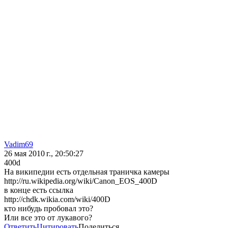
Vadim69
26 мая 2010 г., 20:50:27
400d
На википедии есть отдельная траничка камеры
http://ru.wikipedia.org/wiki/Canon_EOS_400D
в конце есть ссылка
http://chdk.wikia.com/wiki/400D
кто нибудь пробовал это?
Или все это от лукавого?
Ответить
Цитировать
Поделиться