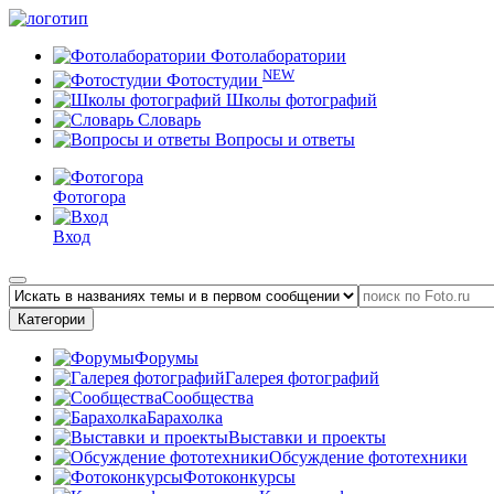
Фотолаборатории
NEW
Фотостудии
Школы фотографий
Словарь
Вопросы и ответы
Фотогора
Вход
Категории
Форумы
Галерея фотографий
Сообщества
Барахолка
Выставки и проекты
Обсуждение фототехники
Фотоконкурсы