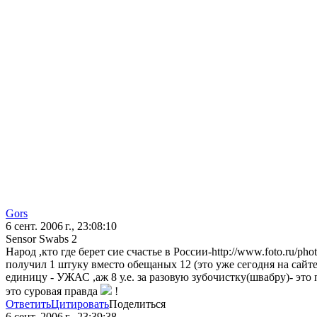
Gors
6 сент. 2006 г., 23:08:10
Sensor Swabs 2
Народ ,кто где берет сие счастье в России-http://www.foto.ru/p
получил 1 штуку вместо обещаных 12 (это уже сегодня на сайте
единицу - УЖАС ,аж 8 у.е. за разовую зубочистку(швабру)- это
это суровая правда
!
Ответить
Цитировать
Поделиться
6 сент. 2006 г., 23:39:38