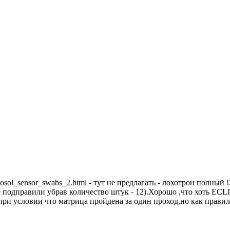
hotosol_sensor_swabs_2.html - тут не предлагать - лохотрон полны
 подправили убрав количество штук - 12).Хорошо ,что хоть ECLIP
 при условии что матрица пройдена за один проход,но как правил