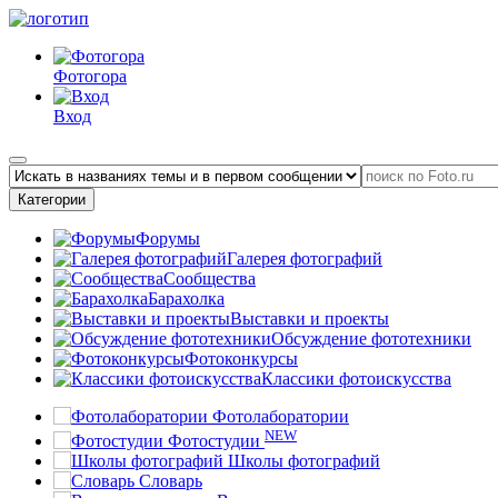
Фотогора
Вход
Категории
Форумы
Галерея фотографий
Сообщества
Барахолка
Выставки и проекты
Обсуждение фототехники
Фотоконкурсы
Классики фотоискусства
Фотолаборатории
NEW
Фотостудии
Школы фотографий
Словарь