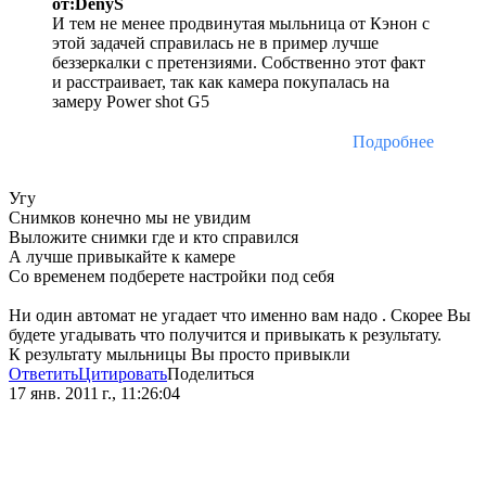
от:DenyS
И тем не менее продвинутая мыльница от Кэнон с
этой задачей справилась не в пример лучше
беззеркалки с претензиями. Собственно этот факт
и расстраивает, так как камера покупалась на
замеру Power shot G5
Подробнее
Угу
Снимков конечно мы не увидим
Выложите снимки где и кто справился
А лучше привыкайте к камере
Со временем подберете настройки под себя
Ни один автомат не угадает что именно вам надо . Скорее Вы
будете угадывать что получится и привыкать к результату.
К результату мыльницы Вы просто привыкли
Ответить
Цитировать
Поделиться
17 янв. 2011 г., 11:26:04