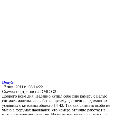
DenyS
17 янв. 2011 г., 08:14:22
Съемка портретов на DMC-G2
Доброго всем дня. Недавно купил себе сию камеру с целью
снимать маленького ребенка преимущественно в домашних
условиях с китовым объекто 14-42. Так как снимать особо не
умею в форумах начилался, что камера отлично работает в
интеллектуальном режиме. На практике оказалось, что при