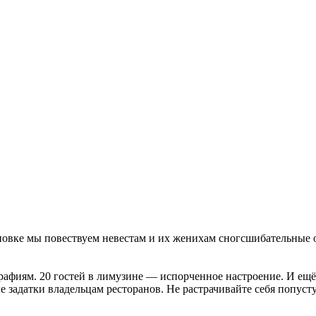
новке мы повествуем невестам и их женихам сногсшибательные 
графиям. 20 гостей в лимузине — испорченное настроение. И ещ
е задатки владельцам ресторанов. Не растрачивайте себя попусту