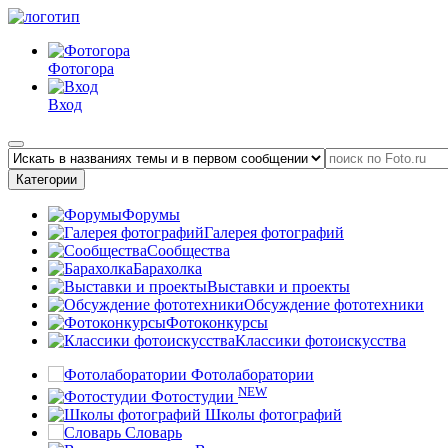
Фотогора
Вход
Категории
Форумы
Галерея фотографий
Сообщества
Барахолка
Выставки и проекты
Обсуждение фототехники
Фотоконкурсы
Классики фотоискусства
Фотолаборатории
NEW
Фотостудии
Школы фотографий
Словарь