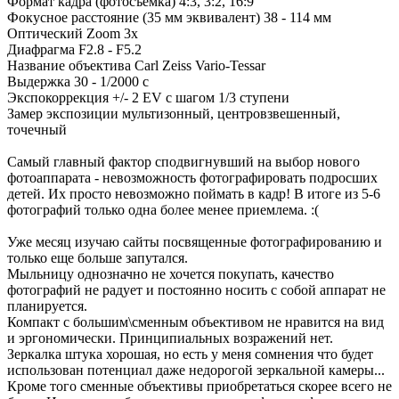
Формат кадра (фотосъемка) 4:3, 3:2, 16:9
Фокусное расстояние (35 мм эквивалент) 38 - 114 мм
Оптический Zoom 3x
Диафрагма F2.8 - F5.2
Название объектива Carl Zeiss Vario-Tessar
Выдержка 30 - 1/2000 с
Экспокоррекция +/- 2 EV с шагом 1/3 ступени
Замер экспозиции мультизонный, центровзвешенный,
точечный
Самый главный фактор сподвигнувший на выбор нового
фотоаппарата - невозможность фотографировать подросших
детей. Их просто невозможно поймать в кадр! В итоге из 5-6
фотографий только одна более менее приемлема. :(
Уже месяц изучаю сайты посвященные фотографированию и
только еще больше запутался.
Мыльницу однозначно не хочется покупать, качество
фотографий не радует и постоянно носить с собой аппарат не
планируется.
Компакт с большим\сменным объективом не нравится на вид
и эргономически. Принципиальных возражений нет.
Зеркалка штука хорошая, но есть у меня сомнения что будет
использован потенциал даже недорогой зеркальной камеры...
Кроме того сменные объективы приобретаться скорее всего не