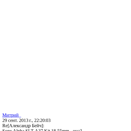
Митрий_
29 сент. 2013 г., 22:20:03
Re[Александр Бейч]:
Sony Alpha SLT-A37 Kit 18-55mm - она?