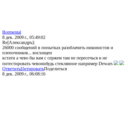
Bormental
8 дек. 2009 г., 05:49:02
Re[Александръ]:
26000 сообщений в попытках разоблачить никонистов и
пленочников... восхищен
кстати а чево бы вам с сержем там не пересечься и не
потестировать чевонибудь стеклянное например Dewars
Ответить
Цитировать
Поделиться
8 дек. 2009 г., 06:08:16