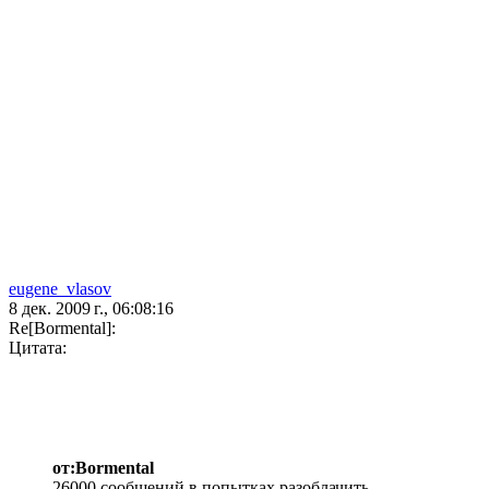
eugene_vlasov
8 дек. 2009 г., 06:08:16
Re[Bormental]:
Цитата:
от:Bormental
26000 сообщений в попытках разоблачить