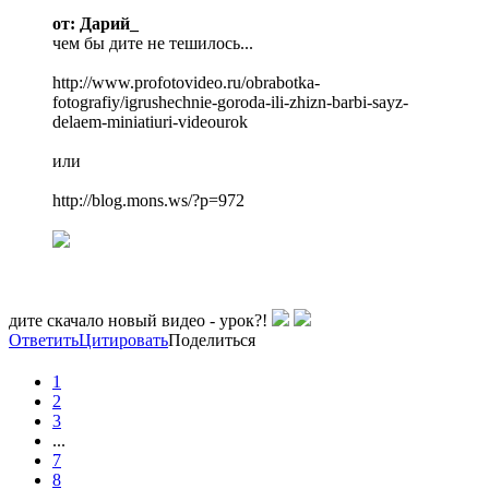
от: Дарий_
чем бы дите не тешилось...
http://www.profotovideo.ru/obrabotka-
fotografiy/igrushechnie-goroda-ili-zhizn-barbi-sayz-
delaem-miniatiuri-videourok
или
http://blog.mons.ws/?p=972
дите скачало новый видео - урок?!
Ответить
Цитировать
Поделиться
1
2
3
...
7
8