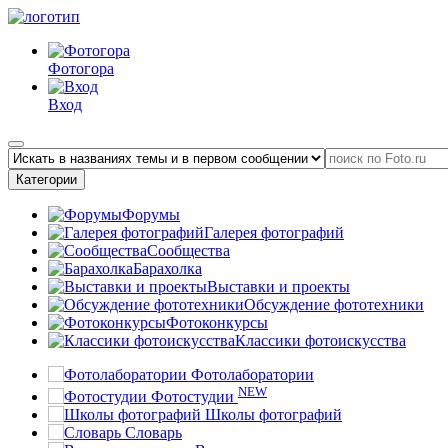
Фотогора
Вход
Категории
Форумы
Галерея фотографий
Сообщества
Барахолка
Выставки и проекты
Обсуждение фототехники
Фотоконкурсы
Классики фотоискусства
Фотолаборатории
NEW
Фотостудии
Школы фотографий
Словарь