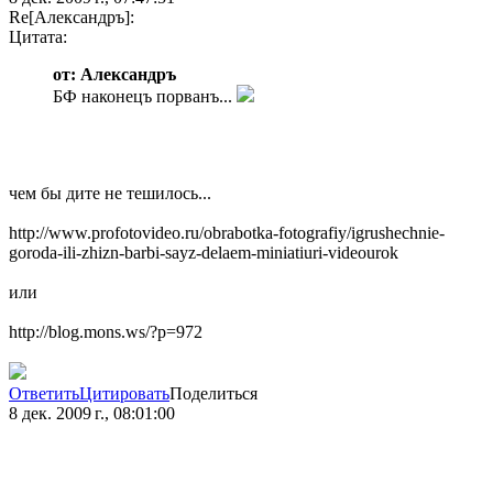
Re[Александръ]:
Цитата:
от: Александръ
БФ наконецъ порванъ...
чем бы дите не тешилось...
http://www.profotovideo.ru/obrabotka-fotografiy/igrushechnie-
goroda-ili-zhizn-barbi-sayz-delaem-miniatiuri-videourok
или
http://blog.mons.ws/?p=972
Ответить
Цитировать
Поделиться
8 дек. 2009 г., 08:01:00