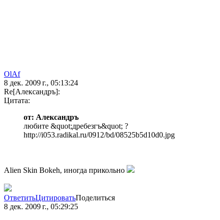
OlAf
8 дек. 2009 г., 05:13:24
Re[Александръ]:
Цитата:
от: Александръ
любите &quot;дребезгъ&quot; ?
http://i053.radikal.ru/0912/bd/08525b5d10d0.jpg
Alien Skin Bokeh, иногда прикольно
Ответить
Цитировать
Поделиться
8 дек. 2009 г., 05:29:25