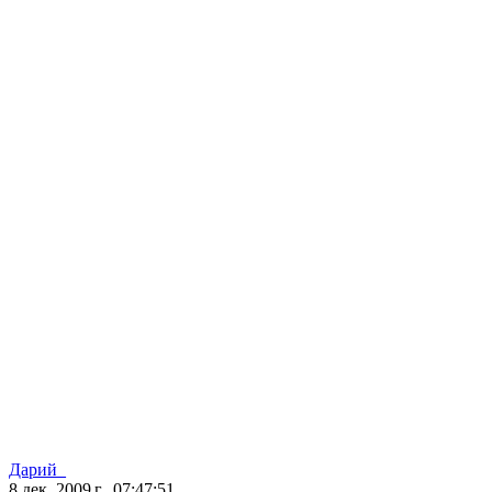
Дарий_
8 дек. 2009 г., 07:47:51