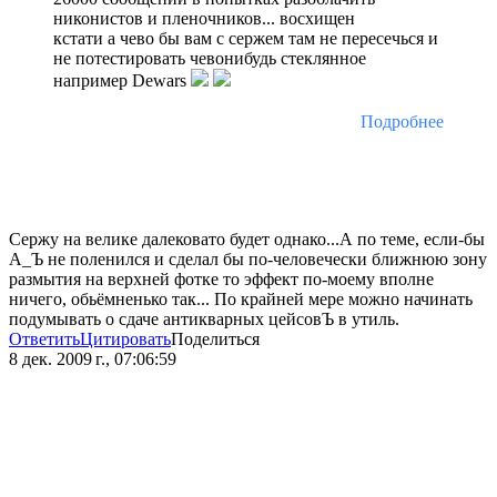
никонистов и пленочников... восхищен
кстати а чево бы вам с сержем там не пересечься и
не потестировать чевонибудь стеклянное
например Dewars
Подробнее
Сержу на велике далековато будет однако...А по теме, если-бы
А_Ъ не поленился и сделал бы по-человечески ближнюю зону
размытия на верхней фотке то эффект по-моему вполне
ничего, обьёмненько так... По крайней мере можно начинать
подумывать о сдаче антикварных цейсовЪ в утиль.
Ответить
Цитировать
Поделиться
8 дек. 2009 г., 07:06:59