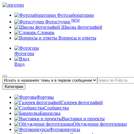
Фотолаборатории
NEW
Фотостудии
Школы фотографий
Словарь
Вопросы и ответы
Фотогора
Вход
Категории
Форумы
Галерея фотографий
Сообщества
Барахолка
Выставки и проекты
Обсуждение фототехники
Фотоконкурсы