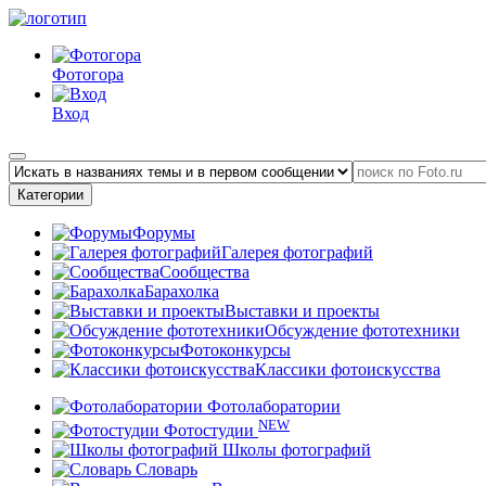
Фотогора
Вход
Категории
Форумы
Галерея фотографий
Сообщества
Барахолка
Выставки и проекты
Обсуждение фототехники
Фотоконкурсы
Классики фотоискусства
Фотолаборатории
NEW
Фотостудии
Школы фотографий
Словарь