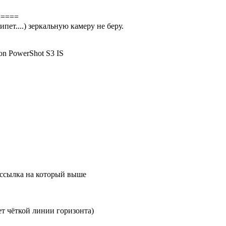
=====
ет....) зеркальную камеру не беру.
n PowerShot S3 IS
 ссылка на который выше
ет чёткой линии горизонта)