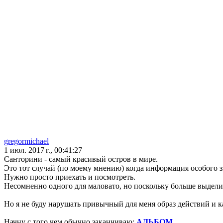
gregormichael
1 июл. 2017 г., 00:41:27
Санторини - самый красивый остров в мире.
Это тот случай (по моему мнению) когда информация особого з
Нужно просто приехать и посмотреть.
Несомненно одного для маловато, но поскольку больше выделит
Но я не буду нарушать привычный для меня образ действий и к
Начну с того чем обычно заканчиваю:
АЛЬБОМ