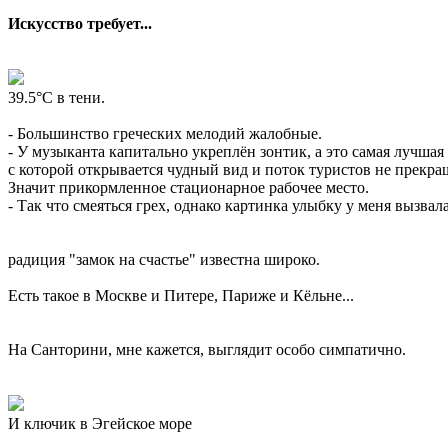
Искусство требует...
39.5°C в тени.
- Большинство греческих мелодий жалобные.
- У музыканта капитально укреплён зонтик, а это самая лучшая
с которой открывается чудный вид и поток туристов не прекращ
Значит прикормленное стационарное рабочее место.
- Так что смеяться грех, однако картинка улыбку у меня вызвал
радиция "замок на счастье" известна широко.
Есть такое в Москве и Питере, Париже и Кёльне...
На Санторини, мне кажется, выглядит особо симпатично.
И ключик в Эгейское море