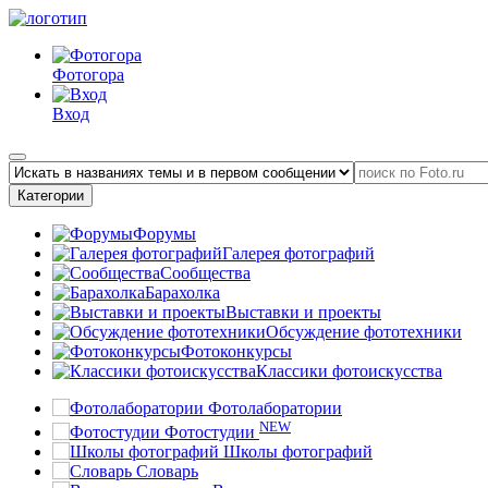
Фотогора
Вход
Категории
Форумы
Галерея фотографий
Сообщества
Барахолка
Выставки и проекты
Обсуждение фототехники
Фотоконкурсы
Классики фотоискусства
Фотолаборатории
NEW
Фотостудии
Школы фотографий
Словарь