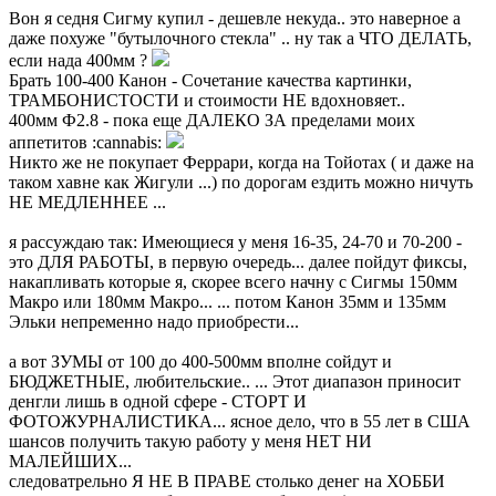
Вон я седня Сигму купил - дешевле некуда.. это наверное а
даже похуже "бутылочного стекла" .. ну так а ЧТО ДЕЛАТЬ,
если нада 400мм ?
Брать 100-400 Канон - Сочетание качества картинки,
ТРАМБОНИСТОСТИ и стоимости НЕ вдохновяет..
400мм Ф2.8 - пока еще ДАЛЕКО ЗА пределами моих
аппетитов :cannabis:
Никто же не покупает Феррари, когда на Тойотах ( и даже на
таком хавне как Жигули ...) по дорогам ездить можно ничуть
НЕ МЕДЛЕННЕЕ ...
я рассуждаю так: Имеющиеся у меня 16-35, 24-70 и 70-200 -
это ДЛЯ РАБОТЫ, в первую очередь... далее пойдут фиксы,
накапливать которые я, скорее всего начну с Сигмы 150мм
Макро или 180мм Макро... ... потом Канон 35мм и 135мм
Эльки непременно надо приобрести...
а вот ЗУМЫ от 100 до 400-500мм вполне сойдут и
БЮДЖЕТНЫЕ, любительские.. ... Этот диапазон приносит
денгли лишь в одной сфере - СТОРТ И
ФОТОЖУРНАЛИСТИКА... ясное дело, что в 55 лет в США
шансов получить такую работу у меня НЕТ НИ
МАЛЕЙШИХ...
следоватрельно Я НЕ В ПРАВЕ столько денег на ХОББИ