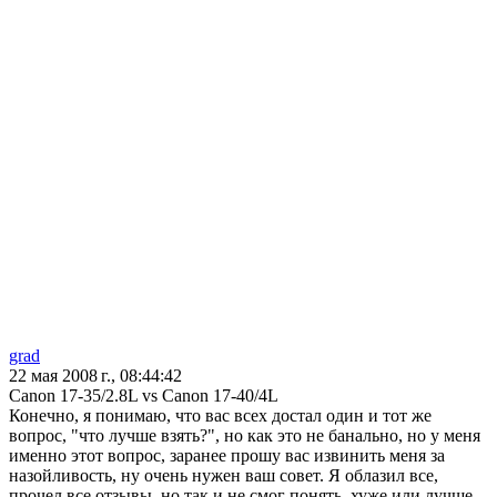
grad
22 мая 2008 г., 08:44:42
Сanon 17-35/2.8L vs Сanon 17-40/4L
Конечно, я понимаю, что вас всех достал один и тот же
вопрос, "что лучше взять?", но как это не банально, но у меня
именно этот вопрос, заранее прошу вас извинить меня за
назойливость, ну очень нужен ваш совет. Я облазил все,
прочел все отзывы, но так и не смог понять, хуже или лучше,