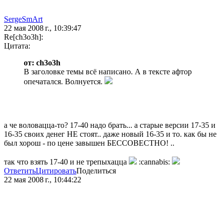
SergeSmArt
22 мая 2008 г., 10:39:47
Re[ch3o3h]:
Цитата:
от: ch3o3h
В заголовке темы всё написано. А в тексте афтор
опечатался. Волнуется.
а че воловацца-то? 17-40 надо брать... а старые версии 17-35 и
16-35 своих денег НЕ стоят.. даже новый 16-35 и то. как бы не
был хорош - по цене завышен БЕССОВЕСТНО! ..
так что взять 17-40 и не трепыхацца
:cannabis:
Ответить
Цитировать
Поделиться
22 мая 2008 г., 10:44:22