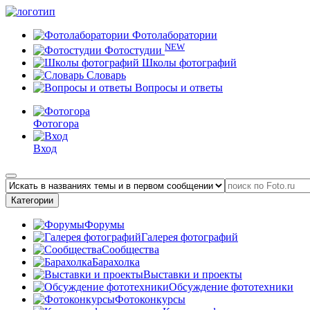
Фотолаборатории
NEW
Фотостудии
Школы фотографий
Словарь
Вопросы и ответы
Фотогора
Вход
Категории
Форумы
Галерея фотографий
Сообщества
Барахолка
Выставки и проекты
Обсуждение фототехники
Фотоконкурсы