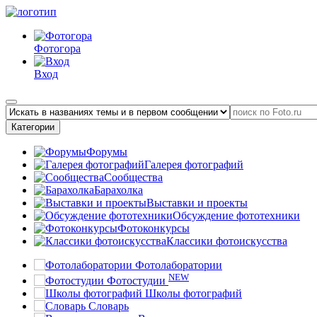
Фотогора
Вход
Категории
Форумы
Галерея фотографий
Сообщества
Барахолка
Выставки и проекты
Обсуждение фототехники
Фотоконкурсы
Классики фотоискусства
Фотолаборатории
NEW
Фотостудии
Школы фотографий
Словарь