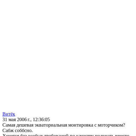
Bитёк
31 мая 2006 г., 12:36:05
Самая дешевая экваториальная монтировка с моторчиком?
Сабж соббсно.
Хочется без особых требований по качеству получать вместо