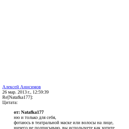
Алексей Анисимов
26 мар. 2013 г., 12:59:39
Re[Natafka177]:
Цитата:
от: Natafka177
ню и только для себя,
фотаюсь в театральной маске или волосы на лице,
ничего не подписываю, вы используете как хотите