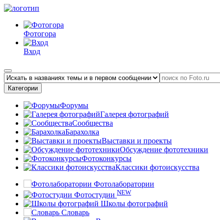
Фотогора
Вход
Категории
Форумы
Галерея фотографий
Сообщества
Барахолка
Выставки и проекты
Обсуждение фототехники
Фотоконкурсы
Классики фотоискусства
Фотолаборатории
NEW
Фотостудии
Школы фотографий
Словарь