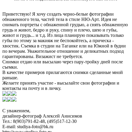
Приветствую! Я хочу создать черно-белые фотографии
обнаженного тела, частей тела в стиле НЮ-Арт. Идея не
снимать портреты с обнаженной грудью, а снять обнаженную
грудь и живот, бедро и руку, спину и плечо, шею и губы,
живот и грудь... и т.д. Из лица планирую показывать только
губы по этому за макияж не беспокойтесь, а прическа -
хвостик. Съемка в студии на Таганке или на Южной в будни
по вечерам. Уважительное отношение и деликатных подход
гарантированы. Визажист не требуется.
Снимки отдаю или высылаю через пару-тройку дней после
съемки.
В качестве примеров прилагаются снимки сделанные мной
раньше.
Желаете принять участие - высылайте свои фотографии и
контакты на почту и в личку.
С уважением,
дизайнер-фотограф Алексей Анисимов
Тел.: 8(903)791-82-48, (495)517-12-30
E-mail: studiya-foto@bk.ru
http://www.studiya-foto.ru