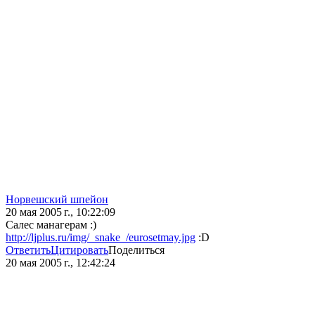
Норвешский шпейон
20 мая 2005 г., 10:22:09
Салес манагерам :)
http://ljplus.ru/img/_snake_/eurosetmay.jpg
:D
Ответить
Цитировать
Поделиться
20 мая 2005 г., 12:42:24