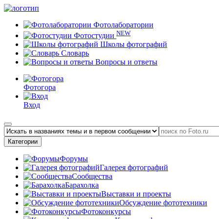
Фотолаборатории
NEW
Фотостудии
Школы фотографий
Словарь
Вопросы и ответы
Фотогора
Вход
Категории
Форумы
Галерея фотографий
Сообщества
Барахолка
Выставки и проекты
Обсуждение фототехники
Фотоконкурсы