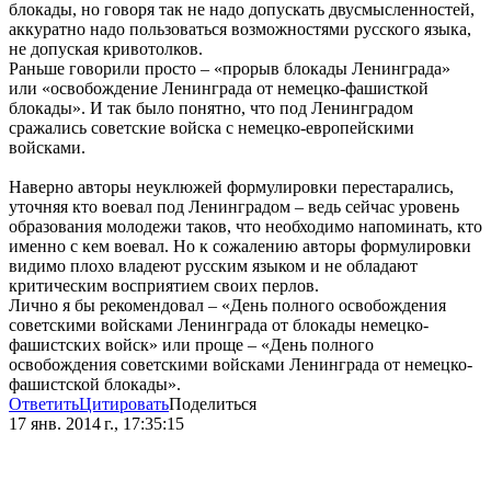
блокады, но говоря так не надо допускать двусмысленностей,
аккуратно надо пользоваться возможностями русского языка,
не допуская кривотолков.
Раньше говорили просто – «прорыв блокады Ленинграда»
или «освобождение Ленинграда от немецко-фашисткой
блокады». И так было понятно, что под Ленинградом
сражались советские войска с немецко-европейскими
войсками.
Наверно авторы неуклюжей формулировки перестарались,
уточняя кто воевал под Ленинградом – ведь сейчас уровень
образования молодежи таков, что необходимо напоминать, кто
именно с кем воевал. Но к сожалению авторы формулировки
видимо плохо владеют русским языком и не обладают
критическим восприятием своих перлов.
Лично я бы рекомендовал – «День полного освобождения
советскими войсками Ленинграда от блокады немецко-
фашистских войск» или проще – «День полного
освобождения советскими войсками Ленинграда от немецко-
фашистской блокады».
Ответить
Цитировать
Поделиться
17 янв. 2014 г., 17:35:15