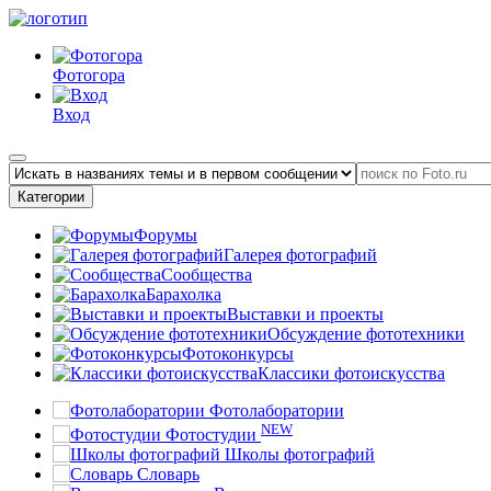
Фотогора
Вход
Категории
Форумы
Галерея фотографий
Сообщества
Барахолка
Выставки и проекты
Обсуждение фототехники
Фотоконкурсы
Классики фотоискусства
Фотолаборатории
NEW
Фотостудии
Школы фотографий
Словарь