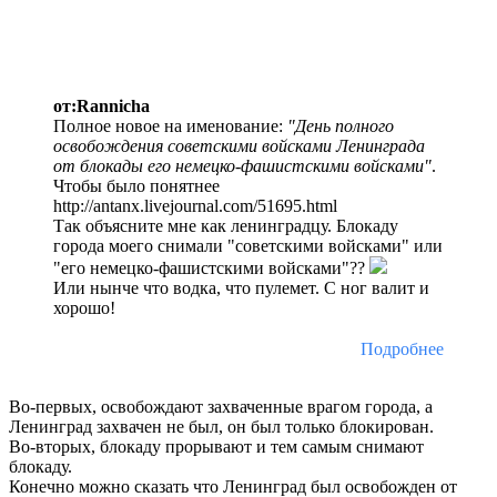
от:Rannicha
Полное новое на именование:
"День полного
освобождения советскими войсками Ленинграда
от блокады его немецко-фашистскими войсками"
.
Чтобы было понятнее
http://antanx.livejournal.com/51695.html
Так объясните мне как ленинградцу. Блокаду
города моего снимали "советскими войсками" или
"его немецко-фашистскими войсками"??
Или нынче что водка, что пулемет. С ног валит и
хорошо!
Подробнее
Во-первых, освобождают захваченные врагом города, а
Ленинград захвачен не был, он был только блокирован.
Во-вторых, блокаду прорывают и тем самым снимают
блокаду.
Конечно можно сказать что Ленинград был освобожден от