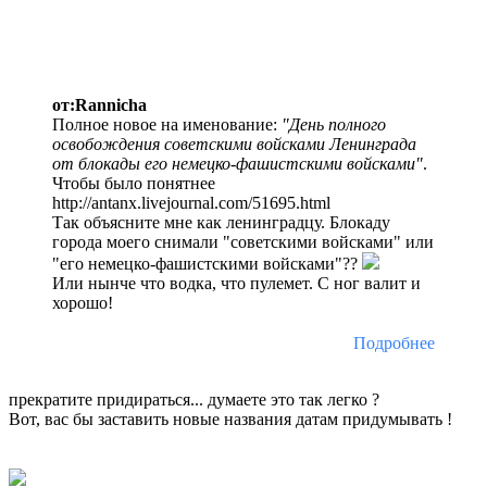
от:Rannicha
Полное новое на именование:
"День полного
освобождения советскими войсками Ленинграда
от блокады его немецко-фашистскими войсками"
.
Чтобы было понятнее
http://antanx.livejournal.com/51695.html
Так объясните мне как ленинградцу. Блокаду
города моего снимали "советскими войсками" или
"его немецко-фашистскими войсками"??
Или нынче что водка, что пулемет. С ног валит и
хорошо!
Подробнее
прекратите придираться... думаете это так легко ?
Вот, вас бы заставить новые названия датам придумывать !