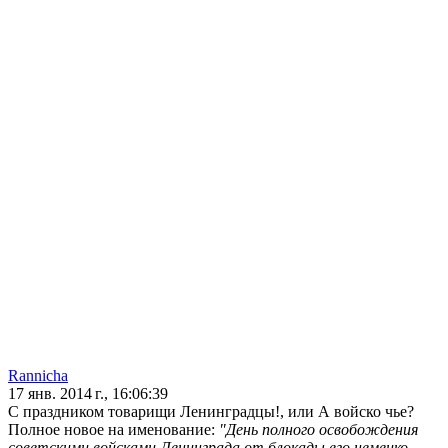
Rannicha
17 янв. 2014 г., 16:06:39
С праздником товарищи Ленинградцы!, или А войско чье?
Полное новое на именование:
"День полного освобождения
советскими войсками Ленинграда от блокады его немецко-