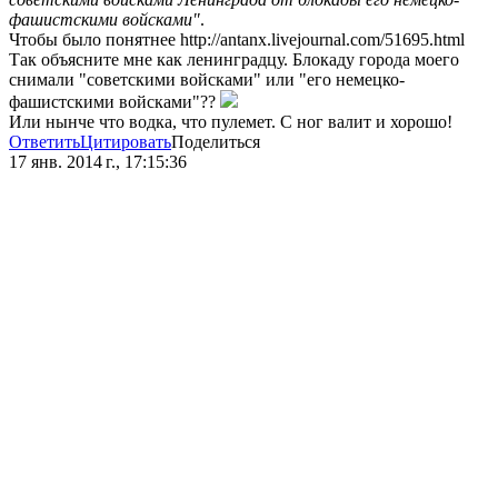
фашистскими войсками"
.
Чтобы было понятнее http://antanx.livejournal.com/51695.html
Так объясните мне как ленинградцу. Блокаду города моего
снимали "советскими войсками" или "его немецко-
фашистскими войсками"??
Или нынче что водка, что пулемет. С ног валит и хорошо!
Ответить
Цитировать
Поделиться
17 янв. 2014 г., 17:15:36