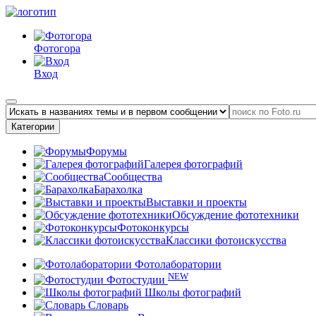
Фотогора
Вход
Категории
Форумы
Галерея фотографий
Сообщества
Барахолка
Выставки и проекты
Обсуждение фототехники
Фотоконкурсы
Классики фотоискусства
Фотолаборатории
NEW
Фотостудии
Школы фотографий
Словарь