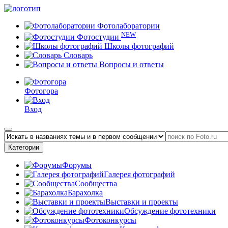
Фотолаборатории
NEW
Фотостудии
Школы фотографий
Словарь
Вопросы и ответы
Фотогора
Вход
Категории
Форумы
Галерея фотографий
Сообщества
Барахолка
Выставки и проекты
Обсуждение фототехники
Фотоконкурсы