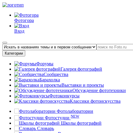
Фотогора
Вход
Категории
Форумы
Галерея фотографий
Сообщества
Барахолка
Выставки и проекты
Обсуждение фототехники
Фотоконкурсы
Классики фотоискусства
Фотолаборатории
NEW
Фотостудии
Школы фотографий
Словарь