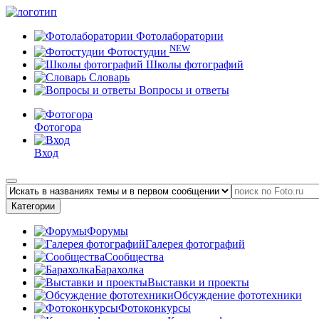
Фотолаборатории
NEW
Фотостудии
Школы фотографий
Словарь
Вопросы и ответы
Фотогора
Вход
Категории
Форумы
Галерея фотографий
Сообщества
Барахолка
Выставки и проекты
Обсуждение фототехники
Фотоконкурсы