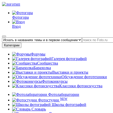
Фотогора
Вход
Категории
Форумы
Галерея фотографий
Сообщества
Барахолка
Выставки и проекты
Обсуждение фототехники
Фотоконкурсы
Классики фотоискусства
Фотолаборатории
NEW
Фотостудии
Школы фотографий
Словарь