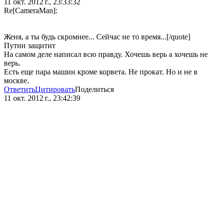
11 окт. 2012 г., 23:33:32
Re[CameraMan]:
Женя, а ты будь скромнее... Сейчас не то время...[/quote]
Путин защитит
На самом деле написал всю правду. Хочешь верь а хочешь не
верь.
Есть еще пара машин кроме корвета. Не прокат. Но и не в
москве.
Ответить
Цитировать
Поделиться
11 окт. 2012 г., 23:42:39