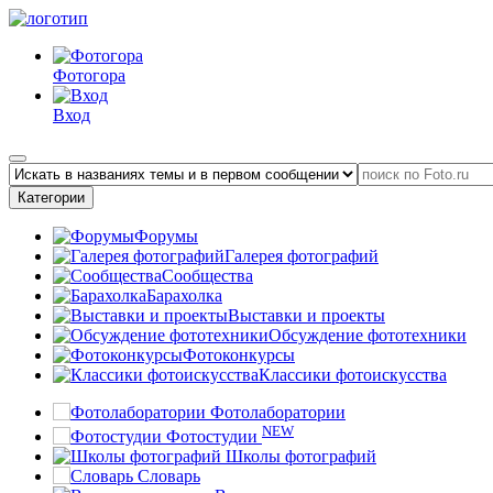
Фотогора
Вход
Категории
Форумы
Галерея фотографий
Сообщества
Барахолка
Выставки и проекты
Обсуждение фототехники
Фотоконкурсы
Классики фотоискусства
Фотолаборатории
NEW
Фотостудии
Школы фотографий
Словарь