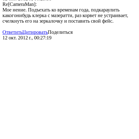
Re[CameraMan]:
Мое нение. Подъехать ко временам года, подкараулить
какогонибудь клерка с мазератти, раз корвет не устраивает,
счелкнуть его на зеркалочку и поставить свой фейс.
Ответить
Цитировать
Поделиться
12 окт. 2012 г., 00:27:19