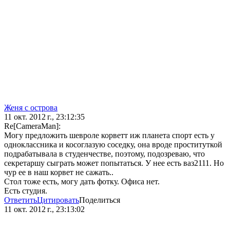
Женя с острова
11 окт. 2012 г., 23:12:35
Re[CameraMan]:
Могу предложить шевроле корветт иж планета спорт есть у
одноклассника и косоглазую соседку, она вроде проституткой
подрабатывала в студенчестве, поэтому, подозреваю, что
секретаршу сыграть может попытаться. У нее есть ваз2111. Но
чур ее в наш корвет не сажать..
Стол тоже есть, могу дать фотку. Офиса нет.
Есть студия.
Ответить
Цитировать
Поделиться
11 окт. 2012 г., 23:13:02