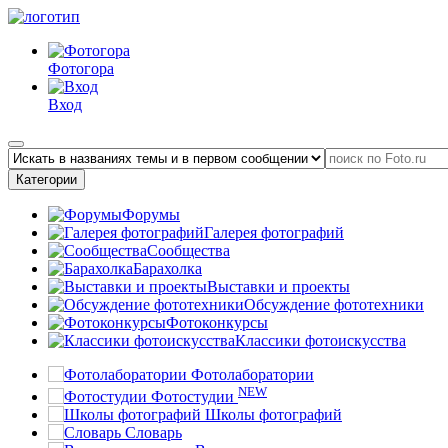
Фотогора
Вход
Категории
Форумы
Галерея фотографий
Сообщества
Барахолка
Выставки и проекты
Обсуждение фототехники
Фотоконкурсы
Классики фотоискусства
Фотолаборатории
NEW
Фотостудии
Школы фотографий
Словарь