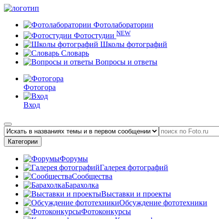
Фотолаборатории
NEW
Фотостудии
Школы фотографий
Словарь
Вопросы и ответы
Фотогора
Вход
Категории
Форумы
Галерея фотографий
Сообщества
Барахолка
Выставки и проекты
Обсуждение фототехники
Фотоконкурсы