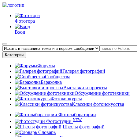
Фотогора
Вход
Категории
Форумы
Галерея фотографий
Сообщества
Барахолка
Выставки и проекты
Обсуждение фототехники
Фотоконкурсы
Классики фотоискусства
Фотолаборатории
NEW
Фотостудии
Школы фотографий
Словарь