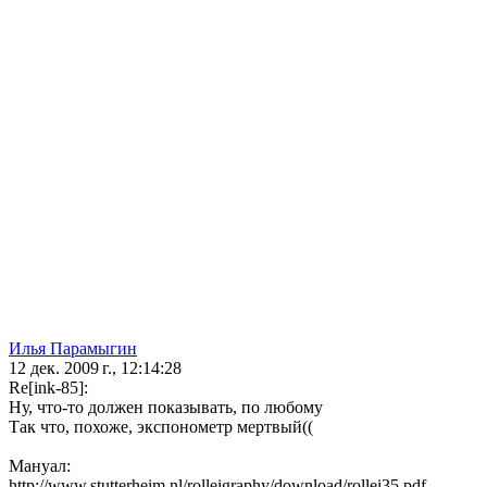
Илья Парамыгин
12 дек. 2009 г., 12:14:28
Re[ink-85]:
Ну, что-то должен показывать, по любому
Так что, похоже, экспонометр мертвый((
Мануал:
http://www.stutterheim.nl/rolleigraphy/download/rollei35.pdf