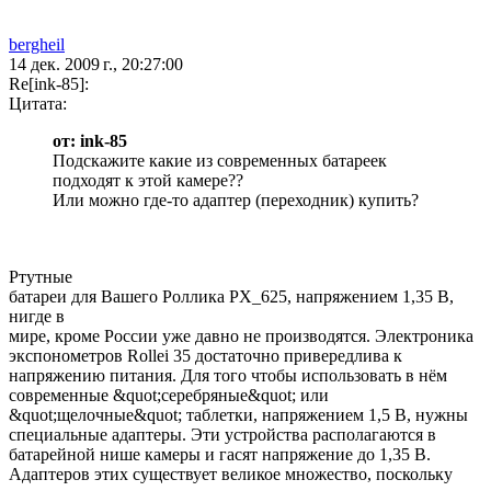
bergheil
14 дек. 2009 г., 20:27:00
Re[ink-85]:
Цитата:
от: ink-85
Подскажите какие из современных батареек
подходят к этой камере??
Или можно где-то адаптер (переходник) купить?
Ртутные
батареи для Вашего Роллика PX_625, напряжением 1,35 В,
нигде в
мире, кроме России уже давно не производятся. Электроника
экспонометров Rollei 35 достаточно привередлива к
напряжению питания. Для того чтобы использовать в нём
современные &quot;серебряные&quot; или
&quot;щелочные&quot; таблетки, напряжением 1,5 В, нужны
специальные адаптеры. Эти устройства располагаются в
батарейной нише камеры и гасят напряжение до 1,35 В.
Адаптеров этих существует великое множество, поскольку