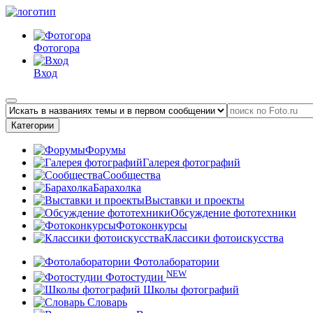
Фотогора
Вход
Категории
Форумы
Галерея фотографий
Сообщества
Барахолка
Выставки и проекты
Обсуждение фототехники
Фотоконкурсы
Классики фотоискусства
Фотолаборатории
NEW
Фотостудии
Школы фотографий
Словарь