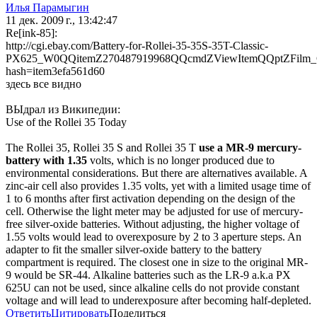
Илья Парамыгин
11 дек. 2009 г., 13:42:47
Re[ink-85]:
http://cgi.ebay.com/Battery-for-Rollei-35-35S-35T-Classic-
PX625_W0QQitemZ270487919968QQcmdZViewItemQQptZFilm_
hash=item3efa561d60
здесь все видно
ВЫдрал из Википедии:
Use of the Rollei 35 Today
The Rollei 35, Rollei 35 S and Rollei 35 T
use a MR-9 mercury-
battery with 1.35
volts, which is no longer produced due to
environmental considerations. But there are alternatives available. A
zinc-air cell also provides 1.35 volts, yet with a limited usage time of
1 to 6 months after first activation depending on the design of the
cell. Otherwise the light meter may be adjusted for use of mercury-
free silver-oxide batteries. Without adjusting, the higher voltage of
1.55 volts would lead to overexposure by 2 to 3 aperture steps. An
adapter to fit the smaller silver-oxide battery to the battery
compartment is required. The closest one in size to the original MR-
9 would be SR-44. Alkaline batteries such as the LR-9 a.k.a PX
625U can not be used, since alkaline cells do not provide constant
voltage and will lead to underexposure after becoming half-depleted.
Ответить
Цитировать
Поделиться