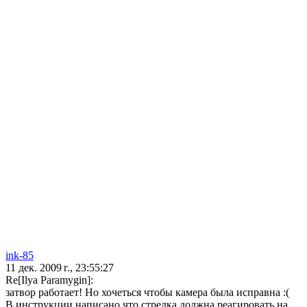
ink-85
11 дек. 2009 г., 23:55:27
Re[Ilya Paramygin]:
затвор работает! Но хочеться чтобы камера была исправна :(
В инструкции написано что стрелка должна реагировать на