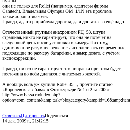
нужны
они не только для Rollei (например, адаптеры фирмы
Camtech). Владельцам Olympus OM_1/1N эта проблема
также хорошо знакома.
Правда, адаптер приблуда дорогая, да и достать его ещё надо.
Отечественный ртутный анахронизм РЦ_53, штука
страшная, никто не гарантирует, что она не потечёт на
следующий день после установки в камеру. Поэтому,
единственное разумное решение - использовать современные,
подходящие по размеру батарейки, а замер делать с учётом
экспокоррекции.
Правда, никто не гарантирует что поправка при этом будет
постоянна во всём диапазоне читаемых яркостей.
А вообще, коль уж купили Rollei 35 T, прочтите статью
«Королевская забава» в Фотокурьере № 1 и 2 за 2006г
http://www.bessa.ru/index.php?
option=com_content&amp;task=blogcategory&amp;id=16&amp;Item
Ответить
Цитировать
Поделиться
14 дек. 2009 г., 21:42:15