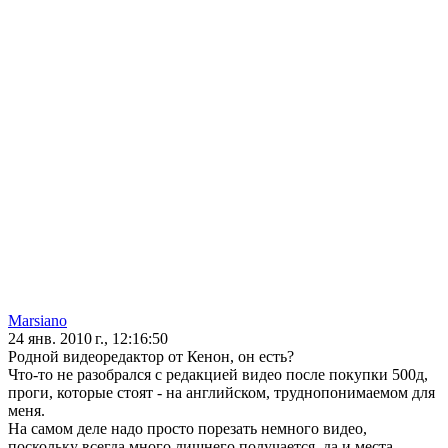
Marsiano
24 янв. 2010 г., 12:16:50
Родной видеоредактор от Кенон, он есть?
Что-то не разобрался с редакцией видео после покупки 500д,
проги, которые стоят - на английском, труднопонимаемом для
меня.
На самом деле надо просто порезать немного видео,
поскольку всегда много лишнего получается, да и места