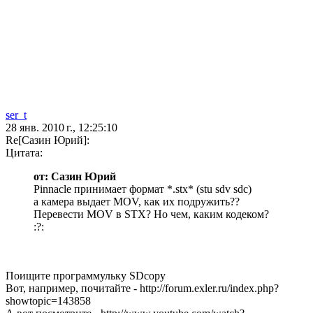
ser_t
28 янв. 2010 г., 12:25:10
Re[Сазин Юрий]:
Цитата:
от: Сазин Юрий
Pinnacle принимает формат *.stx* (stu sdv sdc)
а камера выдает MOV, как их подружить??
Перевести MOV в STX? Но чем, каким кодеком?
:?:
Поищите программульку SDcopy
Вот, например, почитайте - http://forum.exler.ru/index.php?
showtopic=143858