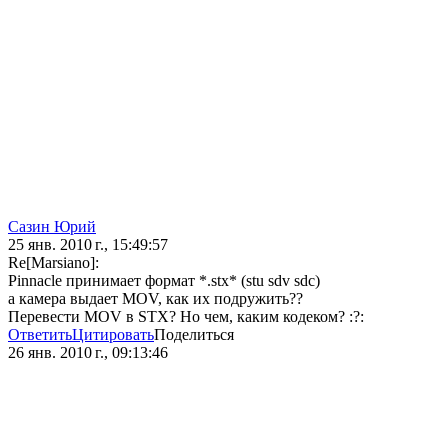
Сазин Юрий
25 янв. 2010 г., 15:49:57
Re[Marsiano]:
Pinnacle принимает формат *.stx* (stu sdv sdc)
а камера выдает MOV, как их подружить??
Перевести MOV в STX? Но чем, каким кодеком? :?:
Ответить
Цитировать
Поделиться
26 янв. 2010 г., 09:13:46