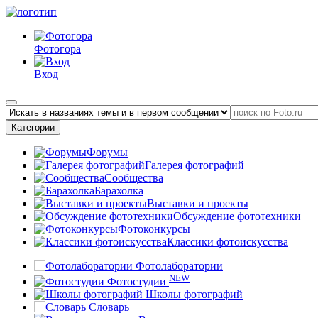
Фотогора
Вход
Категории
Форумы
Галерея фотографий
Сообщества
Барахолка
Выставки и проекты
Обсуждение фототехники
Фотоконкурсы
Классики фотоискусства
Фотолаборатории
NEW
Фотостудии
Школы фотографий
Словарь