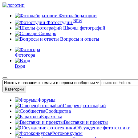
Фотолаборатории
NEW
Фотостудии
Школы фотографий
Словарь
Вопросы и ответы
Фотогора
Вход
Категории
Форумы
Галерея фотографий
Сообщества
Барахолка
Выставки и проекты
Обсуждение фототехники
Фотоконкурсы