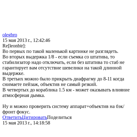
olegbro
15 мая 2013 г., 12:42:46
Re[leonbir]:
Во первых по такой маленькой картинке не разглядеть.
Во вторых выдержка 1/8 - если съемка со штатива, то
стабилизатор надо отключать, если без штатива то стаб не
гарантирует вам отсутствие шевелнки на такой длинной
выдержке.
В третьих можно было прикрыть диафрагму до 8-11 когда
снимаете пейзаж, объектив не самый резкий.
В четвертых до кораблика 1.5 км - может оказывать влияние
атмосферная дымка.
Ну и можно проверить систему аппарат+объектив на бэк/
фронт фокус.
Ответить
Цитировать
Поделиться
15 мая 2013 г., 14:18:58