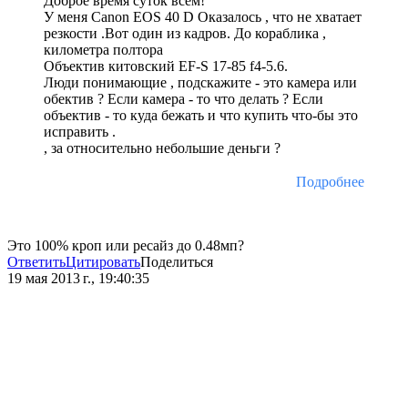
Доброе время суток всем!
У меня Canon EOS 40 D Оказалось , что не хватает
резкости .Вот один из кадров. До кораблика ,
километра полтора
Объектив китовский EF-S 17-85 f4-5.6.
Люди понимающие , подскажите - это камера или
обектив ? Если камера - то что делать ? Если
объектив - то куда бежать и что купить что-бы это
исправить .
, за относительно небольшие деньги ?
Подробнее
Это 100% кроп или ресайз до 0.48мп?
Ответить
Цитировать
Поделиться
19 мая 2013 г., 19:40:35