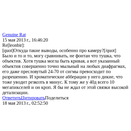
Genuine Rat
15 мая 2013 г., 16:46:20
Re[leonbir]:
[quot]Откуда такие выводы, особенно про камеру?[/quot]
Было и то и то, могу сравнивать, не фонтан что тушка, что
объектив. Хотя тушка могла быть кривая, а вот указанный
объектив совершенно точно мыльный на любых диафрагмах,
его даже пресловутый 24-70 от сигмы превосходит по
разрешению. И хроматические абберации у него дикие, что
тоже уводит резкозть в минус. К тому же у 40д всего 10
мегапикселей и он кроп. Я бы не ждал от этой связки высокой
детализации.
Ответить
Цитировать
Поделиться
18 мая 2013 г., 02:52:50