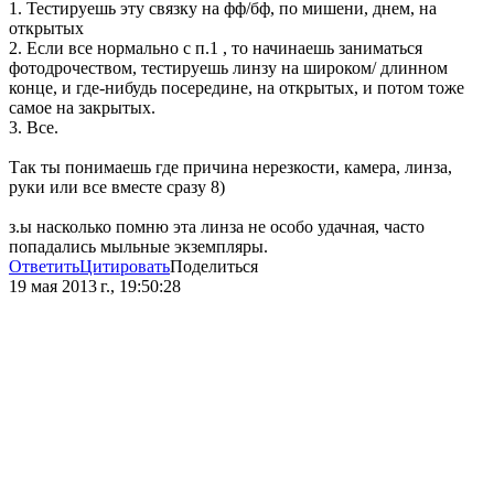
1. Тестируешь эту связку на фф/бф, по мишени, днем, на
открытых
2. Если все нормально с п.1 , то начинаешь заниматься
фотодрочеством, тестируешь линзу на широком/ длинном
конце, и где-нибудь посередине, на открытых, и потом тоже
самое на закрытых.
3. Все.
Так ты понимаешь где причина нерезкости, камера, линза,
руки или все вместе сразу 8)
з.ы насколько помню эта линза не особо удачная, часто
попадались мыльные экземпляры.
Ответить
Цитировать
Поделиться
19 мая 2013 г., 19:50:28