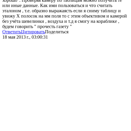
хорошо". Проверяя камеру по таблицам можно получить те
или иные данные. Как ими пользоваться и что считать
эталоном , т.е. образно выражаясть если я сниму таблицу и
увижу Х полосок на мм поля то с этим объективом и камерой
без учёта шевелинки , воздуха и т.д я смогу на кораблике ,
будем говорить " прочесть газету "
Ответить
Цитировать
Поделиться
18 мая 2013 г., 03:00:31