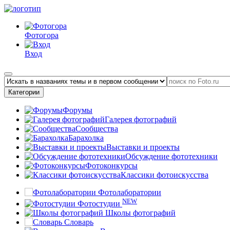
Фотогора
Вход
Категории
Форумы
Галерея фотографий
Сообщества
Барахолка
Выставки и проекты
Обсуждение фототехники
Фотоконкурсы
Классики фотоискусства
Фотолаборатории
NEW
Фотостудии
Школы фотографий
Словарь