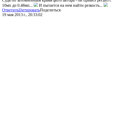
Судя по затемненным краям фото автора - он привел ресайз с
10мп до 0.48мп...
И пытается на нем найти резкость...
Ответить
Цитировать
Поделиться
19 мая 2013 г., 20:33:02