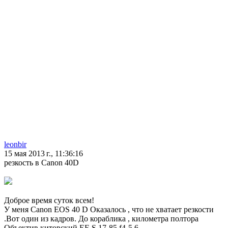
leonbir
15 мая 2013 г., 11:36:16
резкость в Canon 40D
Доброе время суток всем!
У меня Canon EOS 40 D Оказалось , что не хватает резкости
.Вот один из кадров. До кораблика , километра полтора
Объектив китовский EF-S 17-85 f4-5.6.