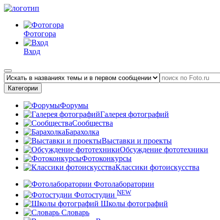
Фотогора
Вход
Категории
Форумы
Галерея фотографий
Сообщества
Барахолка
Выставки и проекты
Обсуждение фототехники
Фотоконкурсы
Классики фотоискусства
Фотолаборатории
NEW
Фотостудии
Школы фотографий
Словарь