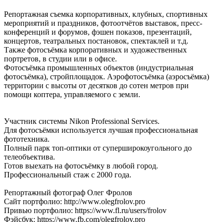
Репортажная съемка корпоративных, клубных, спортивных
мероприятий и праздников, фотоотчётов выставок, пресс-
конференций и форумов, фэшен показов, презентаций,
концертов, театральных постановок, спектаклей и т.д.
Также фотосъёмка корпоративных и художественных
портретов, в студии или в офисе.
Фотосъёмка промышленных объектов (индустриальная
фотосъёмка), стройплощадок. Аэрофотосъёмка (аэросъёмка)
территории с высоты от десятков до сотен метров при
помощи коптера, управляемого с земли.
Участник системы Nikon Professional Services.
Для фотосъёмки используется лучшая профессиональная
фототехника.
Полный парк топ-оптики от суперширокоугольного до
телеобъектива.
Готов выехать на фотосъёмку в любой город.
Профессиональный стаж с 2000 года.
Репортажный фотограф Олег Фролов
Сайт портфолио: http://www.olegfrolov.pro
Привью портфолио: https://www.fl.ru/users/frolov
Фэйсбук: https://www.fb.com/olegfrolov.pro