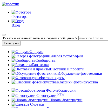
Фотогора
Вход
Категории
Форумы
Галерея фотографий
Сообщества
Барахолка
Выставки и проекты
Обсуждение фототехники
Фотоконкурсы
Классики фотоискусства
Фотолаборатории
NEW
Фотостудии
Школы фотографий
Словарь