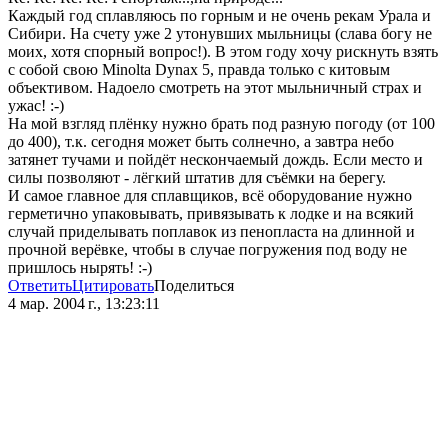
Каждый год сплавляюсь по горным и не очень рекам Урала и
Сибири. На счету уже 2 утонувших мыльницы (слава богу не
моих, хотя спорный вопрос!). В этом году хочу рискнуть взять
с собой свою Minolta Dynax 5, правда только с китовым
объективом. Надоело смотреть на этот мыльничный страх и
ужас! :-)
На мой взгляд плёнку нужно брать под разную погоду (от 100
до 400), т.к. сегодня может быть солнечно, а завтра небо
затянет тучами и пойдёт нескончаемый дождь. Если место и
силы позволяют - лёгкий штатив для съёмки на берегу.
И самое главное для сплавщиков, всё оборудование нужно
герметично упаковывать, привязывать к лодке и на всякий
случай приделывать поплавок из пенопласта на длинной и
прочной верёвке, чтобы в случае погружения под воду не
пришлось нырять! :-)
Ответить
Цитировать
Поделиться
4 мар. 2004 г., 13:23:11