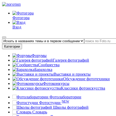
Фотогора
Вход
Категории
Форумы
Галерея фотографий
Сообщества
Барахолка
Выставки и проекты
Обсуждение фототехники
Фотоконкурсы
Классики фотоискусства
Фотолаборатории
NEW
Фотостудии
Школы фотографий
Словарь