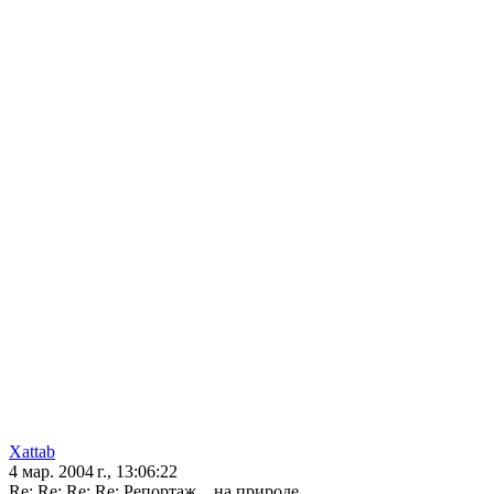
Xattab
4 мар. 2004 г., 13:06:22
Re: Re: Re: Re: Репортаж...,на природе...