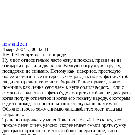
now and zen
4 мар. 2004 г., 00:32:31
Re: Re: Репортаж...,на природе...
Ну я вот относительно часто езжу в походы, правда не на
байдарках, раз или два в год. Всякую погрузку-выгрузку,
посиделки не снимаю. Потому как, наверное, преследую
более эгоистичные интересы, чем раздать потом фотки, чтобы
люди смотрели и говорили: &quot;Ой, вот прикол, точно,
помнишь как Ленка себя чаем в купе облила&quot;. Если с
самого начала, что на фото буду смотреть не больше двух раз -
когда получу отпечаток и когда его покажу народу, с которым
ездил в поход, то просто на кнопку спуска не нажимаю.
Обычно просто хожу снимаю ландшафт тех мест, куда мы
забрались.
Транспортировка - у меня Ловепро Нова-4. Не скажу, что в
походе с ней очень удобно, скорее имеет смысл брать сумку
для транспортировки и что-то более оперативное, типа