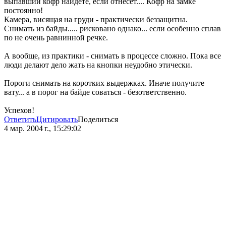
выпавший кофр найдете, если отнесет.... Кофр на замке
постоянно!
Камера, висящая на груди - практически беззащитна.
Снимать из байды..... рисковано однако... если особенно сплав
по не очень равнинной речке.
А вообще, из практики - снимать в процессе сложно. Пока все
люди делают дело жать на кнопки неудобно этически.
Пороги снимать на коротких выдержках. Иначе получите
вату... а в порог на байде соваться - безответственно.
Успехов!
Ответить
Цитировать
Поделиться
4 мар. 2004 г., 15:29:02