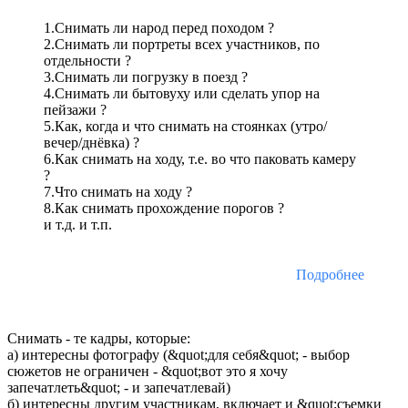
1.Снимать ли народ перед походом ?
2.Cнимать ли портреты всех участников, по
отдельности ?
3.Снимать ли погрузку в поезд ?
4.Снимать ли бытовуху или сделать упор на
пейзажи ?
5.Как, когда и что снимать на стоянках (утро/
вечер/днёвка) ?
6.Как снимать на ходу, т.е. во что паковать камеру
?
7.Что снимать на ходу ?
8.Как снимать прохождение порогов ?
и т.д. и т.п.
Подробнее
Снимать - те кадры, которые:
а) интересны фотографу (&quot;для себя&quot; - выбор
сюжетов не ограничен - &quot;вот это я хочу
запечатлеть&quot; - и запечатлевай)
б) интересны другим участникам, включает и &quot;съемки