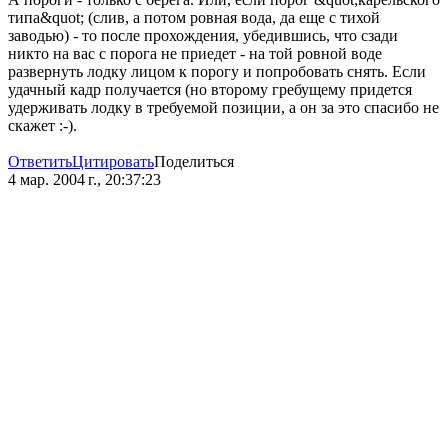
типа&quot; (слив, а потом ровная вода, да еще с тихой
заводью) - то после прохождения, убедившись, что сзади
никто на вас с порога не приедет - на той ровной воде
развернуть лодку лицом к порогу и попробовать снять. Если
удачный кадр получается (но второму гребущему придется
удерживать лодку в требуемой позиции, а он за это спасибо не
скажет :-).
Ответить
Цитировать
Поделиться
4 мар. 2004 г., 20:37:23