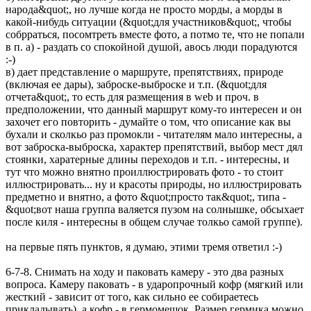
народа&quot;, но лучше когда не просто морды, а морды в
какой-нибудь ситуации (&quot;для участников&quot;, чтобы
собрраться, посомтреть вместе фото, а потмо те, что не попали
в п. а) - раздать со спокойной душой, авось люди порадуются
:-)
в) дает представление о маршруте, препятствиях, природе
(включая ее дары), заброске-выброске и т.п. (&quot;для
отчета&quot;, то есть для размещения в web и проч. в
предположении, что данный маршрут кому-то интересен и он
захочет его повторить - думайте о том, что описание как вы
бухали и сколкьо раз промокли - читателям мало интересны, а
вот заброска-выброска, характер препятствий, выбор мест дял
стоянки, харатерные длины переходов и т.п. - интересны, и
тут что можно внятно проиллюстрировать фото - то стоит
иллюстрировать... ну и красоты природы, но иллюстрировать
предметно и внятно, а фото &quot;просто так&quot;, типа -
&quot;вот наша группа валяется пузом на солнышке, обсыхает
после киля - интересны в общем случае толкьо самой группе).
на первые пять пунктов, я думаю, этими тремя ответил :-)
6-7-8. Снимать на ходу и паковать камеру - это два разных
вопроса. Камеру паковать - в ударопрочный кофр (мягкий или
жесткий - зависит от того, как сильно ее собираетесь
прикладывать), а кофр - в гермомешок. Размер гермика можно