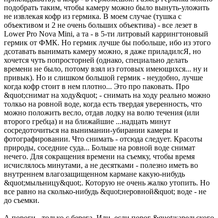
подобрать таким, чтобы камеру можно было вынуть-уложить
не извлекая кофр из гермика. В моем случае (тушка с
объективом и 2 не очень больших объектива) - все лезет в
Lower Pro Nova Mini, а та - в 5-ти литровый каррингтоновый
гермик от ФМК. Но гермик лучше бы побольше, ибо из этого
дсотавать вынимать камеру можно, я даже приладилсЯ, но
хочется чуть попросторней (однако, специально делать
времени не было, потому взял из готовых имеющихся... ну и
привык). Но и слишком большой гермик - неудобно, лучше
когда кофр стоит в нем плотно... Это про паковать. Про
&quot;снимат на ходу&quot; - снимать на ходу реально можно
толкьо на ровной воде, когда есть твердая уверенность, что
можно положить весло, отдав лодку на волю течения (или
второго гребца) и на ближайшие ...надцать минут
сосредоточиться на вынимании-убирании камеры и
фотографировании. Что снимать - отсюда следует. Красоты
природы, соседние суда... Больше на ровной воде снимат
нечего. Для сокращения времени на съемку, чтобы время
исчислялось минутами, а не десятками - полезно иметь во
внутреннем влагозащищенном кармане какую-нибудь
&quot;мыльницу&quot;. Которую не очень жалко утопить. Но
все равно на сколько-нибудь &quot;неровной&quot; воде - не
до съемки.
А пороги - только с берега. Или, если порог &quot;карельского