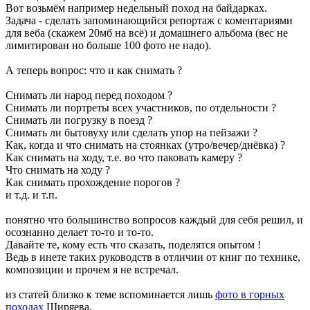
Вот возьмём например недельный поход на байдарках.
Задача - сделать запоминающийся репортаж с коментариями
для веба (скажем 20мб на всё) и домашнего альбома (вес не
лимитирован но больше 100 фото не надо).
А теперь вопрос: что и как снимать ?
Снимать ли народ перед походом ?
Cнимать ли портреты всех участников, по отдельности ?
Снимать ли погрузку в поезд ?
Снимать ли бытовуху или сделать упор на пейзажи ?
Как, когда и что снимать на стоянках (утро/вечер/днёвка) ?
Как снимать на ходу, т.е. во что паковать камеру ?
Что снимать на ходу ?
Как снимать прохождение порогов ?
и т.д. и т.п.
понятно что большинство вопросов каждый для себя решил, и
осознанно делает то-то и то-то.
Давайте те, кому есть что сказать, поделятся опытом !
Ведь в инете таких руководств в отличии от книг по технике,
композиции и прочем я не встречал.
из статей близко к теме вспоминается лишь
фото в горных
походах
Ширяева.