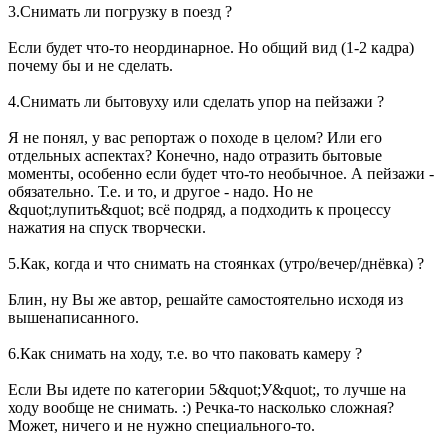
3.Снимать ли погрузку в поезд ?
Если будет что-то неординарное. Но общий вид (1-2 кадра)
почему бы и не сделать.
4.Снимать ли бытовуху или сделать упор на пейзажи ?
Я не понял, у вас репортаж о походе в целом? Или его
отдельных аспектах? Конечно, надо отразить бытовые
моменты, особенно если будет что-то необычное. А пейзажи -
обязательно. Т.е. и то, и другое - надо. Но не
&quot;лупить&quot; всё подряд, а подходить к процессу
нажатия на спуск творчески.
5.Как, когда и что снимать на стоянках (утро/вечер/днёвка) ?
Блин, ну Вы же автор, решайте самостоятельно исходя из
вышенаписанного.
6.Как снимать на ходу, т.е. во что паковать камеру ?
Если Вы идете по категории 5&quot;У&quot;, то лучше на
ходу вообще не снимать. :) Речка-то насколько сложная?
Может, ничего и не нужно специального-то.