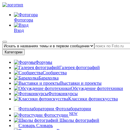
Фотогора
Вход
Категории
Форумы
Галерея фотографий
Сообщества
Барахолка
Выставки и проекты
Обсуждение фототехники
Фотоконкурсы
Классики фотоискусства
Фотолаборатории
NEW
Фотостудии
Школы фотографий
Словарь