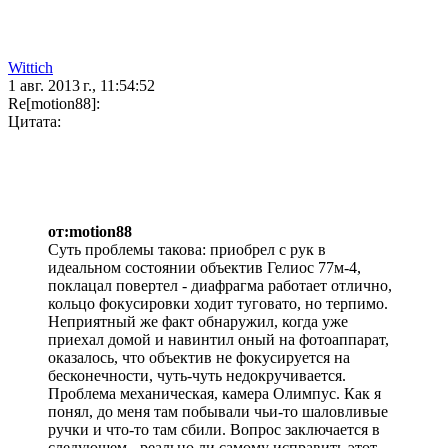
Wittich
1 авг. 2013 г., 11:54:52
Re[motion88]:
Цитата:
от:motion88
Суть проблемы такова: приобрел с рук в
идеальном состоянии объектив Гелиос 77м-4,
поклацал повертел - диафрагма работает отлично,
кольцо фокусировки ходит туговато, но терпимо.
Неприятный же факт обнаружил, когда уже
приехал домой и навинтил оный на фотоаппарат,
оказалось, что объектив не фокусируется на
бесконечности, чуть-чуть недокручивается.
Проблема механическая, камера Олимпус. Как я
понял, до меня там побывали чьи-то шаловливые
ручки и что-то там сбили. Вопрос заключается в
следующем - реально ли самому исправить этот