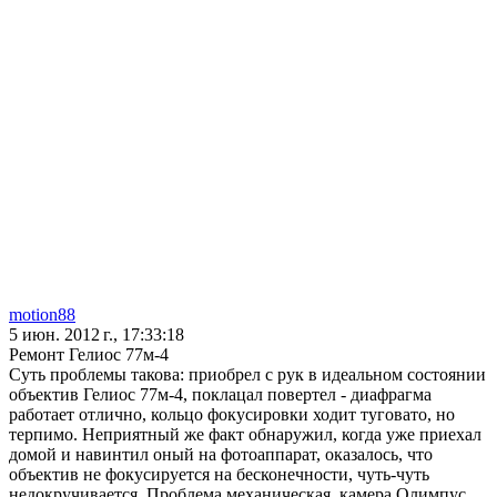
motion88
5 июн. 2012 г., 17:33:18
Ремонт Гелиос 77м-4
Суть проблемы такова: приобрел с рук в идеальном состоянии
объектив Гелиос 77м-4, поклацал повертел - диафрагма
работает отлично, кольцо фокусировки ходит туговато, но
терпимо. Неприятный же факт обнаружил, когда уже приехал
домой и навинтил оный на фотоаппарат, оказалось, что
объектив не фокусируется на бесконечности, чуть-чуть
недокручивается. Проблема механическая, камера Олимпус.