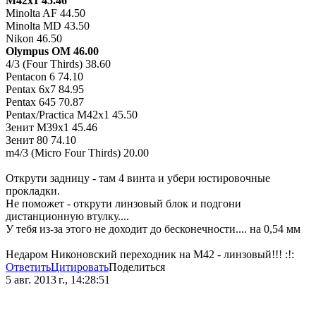
M42x1 45.46
Minolta AF 44.50
Minolta MD 43.50
Nikon 46.50
Olympus OM 46.00
4/3 (Four Thirds) 38.60
Pentacon 6 74.10
Pentax 6x7 84.95
Pentax 645 70.87
Pentax/Practica M42x1 45.50
Зенит M39x1 45.46
Зенит 80 74.10
m4/3 (Micro Four Thirds) 20.00
Открути задницу - там 4 винта и убери юстировочные
прокладки.
Не поможет - открути линзовый блок и подгони
дистанционную втулку....
У тебя из-за этого не доходит до бесконечности.... на 0,54 мм
Недаром Никоновский переходник на М42 - линзовый!!! :!:
Ответить
Цитировать
Поделиться
5 авг. 2013 г., 14:28:51