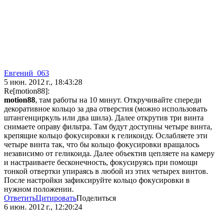
Евгений_063
5 июн. 2012 г., 18:43:28
Re[motion88]:
motion88
, там работы на 10 минут. Откручивайте спереди
декоративное кольцо за два отверстия (можно использовать
штангенциркуль или два шила). Далее открутив три винта
снимаете оправу фильтра. Там будут доступны четыре винта,
крепящие кольцо фокусировки к геликоиду. Ослабляете эти
четыре винта так, что бы кольцо фокусировки вращалось
независимо от геликоида. Далее объектив цепляете на камеру
и настраиваете бесконечность, фокусируясь при помощи
тонкой отвертки упираясь в любой из этих четырех винтов.
После настройки зафиксируйте кольцо фокусировки в
нужном положении.
Ответить
Цитировать
Поделиться
6 июн. 2012 г., 12:20:24