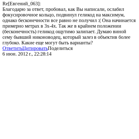
Re[Евгений_063]:
Благодарю за ответ, пробовал, как Вы написали, ослабил
фокусировочное кольцо, подвинул геликод на максимум,
однако бесконечности все равно не получил :( Она начинается
примерно метрах в 3х-4х. Так же в крайнем положении
(бесконечность) геликод ощутимо залипает. Думаю виной
сему бывший никоноводец, который залез в объектив более
глубоко. Какие еще могут быть варианты?
Ответить
Цитировать
Поделиться
6 июн. 2012 г., 22:28:14