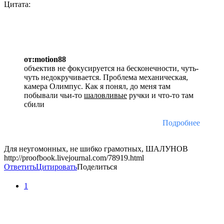
Цитата:
от:motion88
объектив не фокусируется на бесконечности, чуть-
чуть недокручивается. Проблема механическая,
камера Олимпус. Как я понял, до меня там
побывали чьи-то
шаловливые
ручки и что-то там
сбили
Подробнее
Для неугомонных, не шибко грамотных, ШАЛУНОВ
http://proofbook.livejournal.com/78919.html
Ответить
Цитировать
Поделиться
1