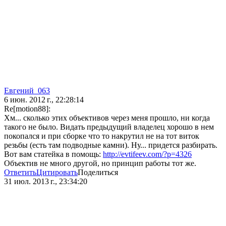
Евгений_063
6 июн. 2012 г., 22:28:14
Re[motion88]:
Хм... сколько этих объективов через меня прошло, ни когда
такого не было. Видать предыдущий владелец хорошо в нем
покопался и при сборке что то накрутил не на тот виток
резьбы (есть там подводные камни). Ну... придется разбирать.
Вот вам статейка в помощь:
http://evtifeev.com/?p=4326
Объектив не много другой, но принцип работы тот же.
Ответить
Цитировать
Поделиться
31 июл. 2013 г., 23:34:20